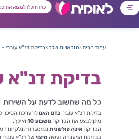
דלג
דלג
דלג
דלג
לתוכן
לאזור
לרכיב
לתפריט
ראשי
חיפוש
מרכזי
קישורים
תחתון
עמוד הבית
הזכאויות שלך
בדיקת דנ"א עוברי - ח
בדיקת דנ"א עו
כל מה שחשוב לדעת על השירות
בדיקת דנ"א עוברי
בדם האם
להערכת הסיכון לה
ניתן לבצע את הבדיקה
משבוע 10
ואילך.
הבדיקה
אינה פולשנית
ובמסגרתה נלקחת דגי
בבדיקת המעבדה נעשה
מיצוי
של דנ"א עוברי 