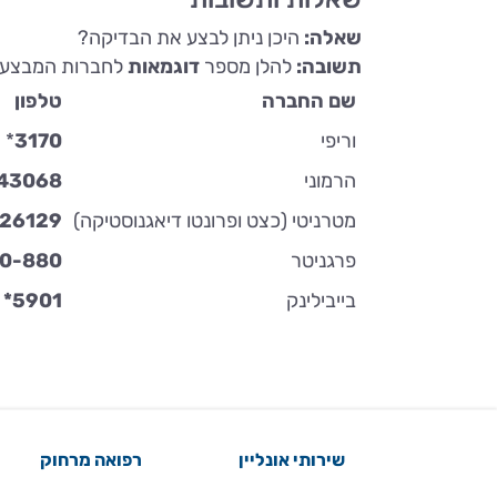
שאלה:
היכן ניתן לבצע את הבדיקה?
תשובה:
להלן מספר
דוגמאות
לחברות המבצעות
שם החברה
טלפון
וריפי
3170
*
הרמוני
43068
מטרניטי (כצט ופרונטו דיאגנוסטיקה)
126129
פרגניטר
00-880
בייבילינק
5901*
שירותי אונליין
רפואה מרחוק