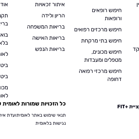
ן
איתור זכאויות
אודו
חיפוש רופאים
הריון ולידה
תקנו
ורופאות
בריא
בריאות המשפחה
חיפוש מרכזים רפואים
בואו
בריאות האישה
חיפוש בתי מרקחת
בלא
- מוקד
בריאות הנפש
חיפוש מכונים,
לאומ
מטפלים ומעבדות
ביטו
חיפוש מרכזי רפואה
ביטו
דחופה
מכו
לאומ
כל הזכויות שמורות לאומית שירו
ית +FIT
תנאי שימוש באתר לאומית
ועדת אית
נגישות בלאומית