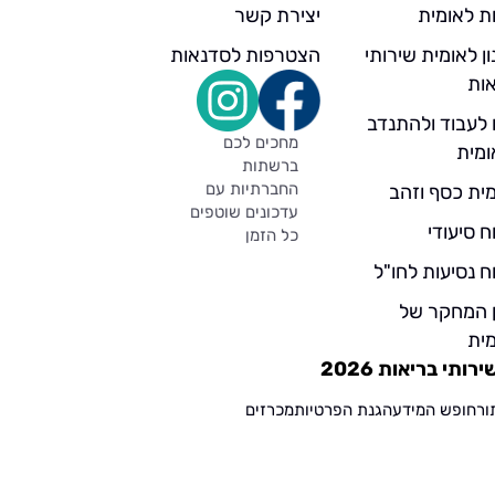
ת לאומית
יצירת קשר
ן לאומית שירותי
הצטרפות לסדנאות
ות
 לעבוד ולהתנדב
מחכים לכם
ומית
ברשתות
החברתיות עם
ית כסף וזהב
עדכונים שוטפים
ח סיעודי
כל הזמן
ח נסיעות לחו"ל
ן המחקר של
ית
תי בריאות 2026
ור
חופש המידע
הגנת הפרטיות
מכרזים