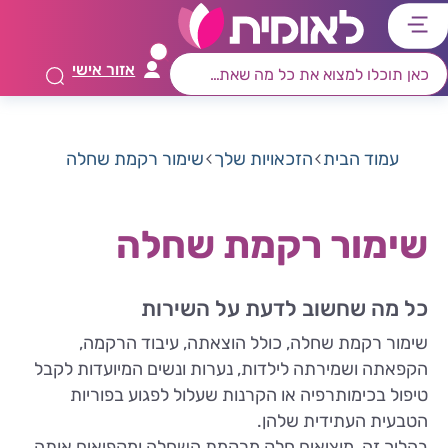
דלג
דלג
דלג
דלג
לתוכן
לאזור
לרכיב
לתפריט
אזור אישי
ראשי
חיפוש
מרכזי
קישורים
תחתון
עמוד הבית
הזכאויות שלך
שימור רקמת שחלה
שימור רקמת שחלה
כל מה שחשוב לדעת על השירות
שימור רקמת שחלה, כולל הוצאתה, עיבוד הרקמה,
הקפאתה ושמירתה לילדות, נערות ונשים המיועדות לקבל
טיפול בכימותרפיה או הקרנות שעלול לפגוע בפוריות
הטבעית העתידית שלהן.
בהליך זה, מוציאים חלק מרקמת השחלה ומקפיאים אותה