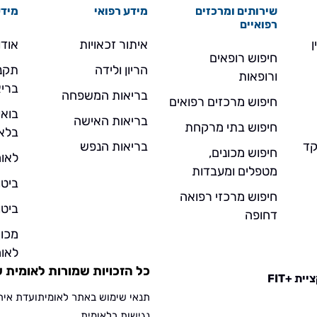
שירותים ומרכזים
מידע רפואי
מידע
רפואיים
ן
איתור זכאויות
אודו
חיפוש רופאים
הריון ולידה
תקנו
ורופאות
בריא
בריאות המשפחה
חיפוש מרכזים רפואים
בואו
בריאות האישה
חיפוש בתי מרקחת
בלא
- מוקד
בריאות הנפש
חיפוש מכונים,
לאומ
מטפלים ומעבדות
ביטו
חיפוש מרכזי רפואה
ביטו
דחופה
מכו
לאומ
כל הזכויות שמורות לאומית שירו
ית +FIT
תנאי שימוש באתר לאומית
ועדת אית
נגישות בלאומית