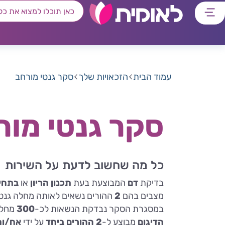
דלג
דלג
דלג
דלג
לתוכן
לאזור
לרכיב
לתפריט
ראשי
חיפוש
מרכזי
קישורים
תחתון
עמוד הבית
הזכאויות שלך
סקר גנטי מורחב
סקר גנטי מור
כל מה שחשוב לדעת על השירות
בדיקת
דם
המבוצעת בעת
תכנון הריון
או
בתחי
מצבים בהם
2
ההורים נשאים לאותה מחלה גנטי
במסגרת הסקר נבדקת הנשאות לכ-
300
מחלו
הדיגום
מבוצע ל-
2 ההורים ביחד
על ידי
אח/ות