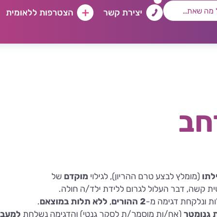
יצירת קשר
הצטרפות ללאומית
חב
לתו
(מומלץ לבצע טרם ההריון), לגילוי
מוקדם
של
ת קשה, דבר העלול לגרום ללידת ילד/ה חולה.
ת ונלקחת דגימה מ-
2
ההורים
,
ללא תלות במוצאם
.
 גנומטר
(
אח/ות מוסמך/ת לסקר גנטי) והדגימה נשלחת
למעבד