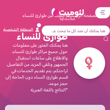
דלג
דלג
דלג
דלג
לתוכן
לאזור
לרכיב
לתפריט
الصفحة الرئيسية
البحث عن طوارئ للنساء
ראשי
חיפוש
מרכזי
קישורים
תחתון
المنطقة الشخصية
طوارئ للنساء
هنا يمكنك العثور على معلومات
حول جميع مراكز طوارئ للنساء،
والاطلاع على ساعات استقبال
الجمهور وتلقي المزيد من التفاصيل.
لراحتكم، يتم تقديم الخدمات في
قسم طوارئ النساء دون الحاجة إلى
حجز موعد.
*النتائج باللغة العبرية