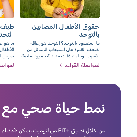
حقوق الأطفال المصابين
طيف ا
بالتوحد
التحد
ما المقصود بالتوحد؟ التوحد هو إعاقة
ما هو ط
تضعف القدرة على استيعاب الرسائل من
الأطفال؟
الآخرين، وبناء علاقات متبادلة بصورة سليمة.
بمرض ال
تحدث هذه الإصابة بسبب قصور في نشاط
بها للأ
لمواصلة القراءة
لمواصل
الدماغ، وعادة ما تظل لدى المصاب بها طيلة
الاطلاع
حياته.
بالإضافة
الأوان ل
نمط حياة صحي مع +FIT من لئوم
قبل أن تبدأ في ممارسة التمارين الرياضية، من 
الرياضيون الشبان يختلفون عن البالغين. كما أنهم 