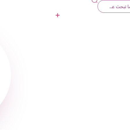
قين
اتصل بنا
الإنضمام للئوميت