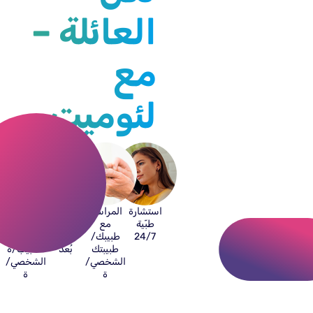
العائلة –
مع
لئوميت
استشارة
المراسلة
طبيب/
مكالمة
طبّية
مع
ة جلد
فيديو أو
24/7
طبيبك/
عن
هاتفية مع
طبيبتك
بُعد
الطبيب/ة
الشخصي/
الشخصي/
ة
ة