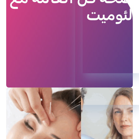
لئوميت