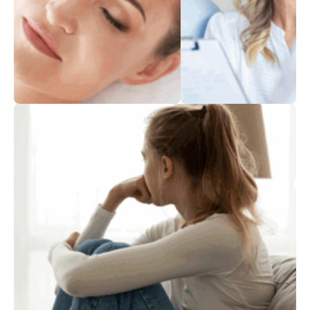
فحوصات
الطبّ المكمّل
مسّحية