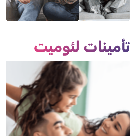
كونوا بصحة
كونوا آمنين
جيدة
تأمينات لئوميت