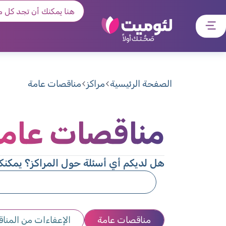
דלג
דלג
דלג
דלג
לתוכן
לאזור
לרכיב
לתפריט
ראשי
חיפוש
מרכזי
קישורים
תחתון
الصفحة الرئيسية
مراكز
مناقصات عامة
مناقصات عام
هل لديكم أي أسئلة حول المراكز؟ يمكنكم
مناقصات عامة
الإعفاءات من المنا