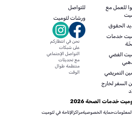
وا للعمل مع
للتواصل
ميت
ورشات لئوميت
يد الحقوق
ميت خدمات
نحن في انتظاركم
ّة
على شبكات
التواصل الإجتماعي
ميت الفضي
مع تحديثات
ذهبي
منتظمة طوال
مين التمريضي
الوقت
ن السفر لخارج
د
يت خدمات الصحة 2026
المعلومات
حماية الخصوصية
مراكز
الإتاحة في لئوميت