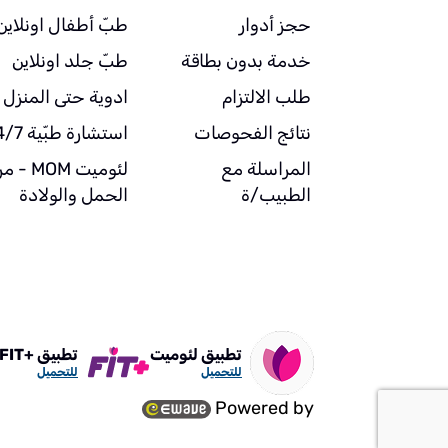
حجز أدوار
طبّ أطفال اونلاين
خدمة بدون بطاقة
طبّ جلد اونلاين
طلب الالتزام
ادوية حتى المنزل
نتائج الفحوصات
استشارة طبّية 24/7
المراسلة مع
لئوميت MOM 
الطبيب/ة
الحمل والولادة
تطبيق لئوميت
تطبيق +FIT
للتحميل
للتحميل
Powered by