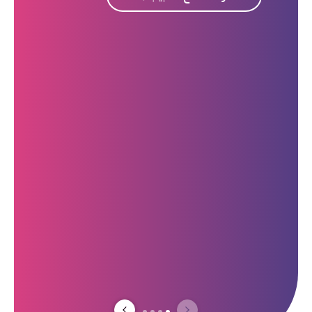
يتوجب علينا تناولها ويتعين علينا
بشكل عاجل الحصول على استشارة
من الممرضة، حتى في الساعات التي
خارج نطاق ساعات العمل.
من أجل هذا بالذات، تقدم لئوميت
لاعضاءها مركز الاستشارة الهاتفية،
تعمل هذه الخدمة على مدار 24
ساعة يوميا، طبيب/ة عائلة عن بعد
بساعات المساء، طبيب/ة أطفال عن
بعد بساعات الليل، وأيام نهاية
الأسبوع، والأعياد، مركز الطب الطارئ،
زيارة منزلية من قبل الطبيب/ة.