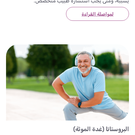
يسببه، ومتى يجب استشارة طبيب متخصص.
لمواصلة القراءة
البروستاتا (غدة الموثة)