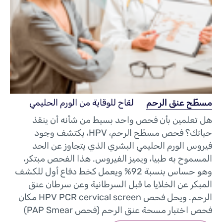
مسطّح عنق الرحم
لقاح للوقاية من الورم الحليمي
هل تعلمين بأن فحص واحد بسيط من شأنه أن ينقذ
حياتك؟ فحص مسطّح الرحم، HPV، يكتشف وجود
فيروس الورم الحليمي البشري الذي يتجاوز عن الحد
المسموح به طبيا، ويميز الفيروس. هذا الفحص مبتكر،
وهو حساس بنسبة 92% ويعمل كخط دفاع أول للكشف
المبكر عن الخلايا ما قبل السرطانية وعن سرطان عنق
الرحم. ويحل فحص HPV PCR cervical screen مكان
فحص اختبار مسحة عنق الرحم (فحص PAP Smear)