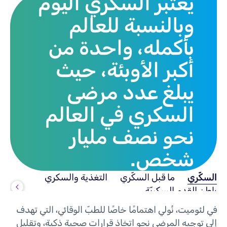
يُعتبر السكري اليوم
وبالنسبة للعالم
بأكمله، واحدة من
أكبر الأوبئة، حيث
يبلغ عدد مرضى
السكري في العالم
نحو نصف مليار
شخص.
السكّري
ما قبل السكّري
التغذية والسكري
باطن القدم السكريّة
في لئوميت، نُولي اهتمامًا خاصًا للطبّ الوقائي، التي تهدف
إلى توجيه المرضى نحو اتخاذ قرارات صحية ذكية، وتقليل