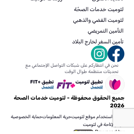
لئوميت خدمات الصحّة
لئوميت الفضي والذهبي
التأمين التمريضي
تأمين السفر لخارج البلاد
نحن في انتظاركم على شبكات التواصل الإجتماعي مع
تحديثات منتظمة طوال الوقت
تطبيق لئوميت
تطبيق +FIT
للتحميل
للتحميل
جميع الحقوق محفوظة - لئوميت خدمات الصحة
2026
شروط استخدام موقع لئوميت
حرية المعلومات
حماية الخصوصية
مراكز
الإتاحة في لئوميت
Powered by