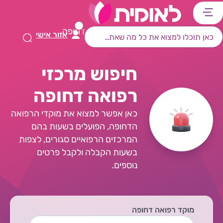
דלג
דלג
דלג
דלג
לתוכן
לאזור
לרכיב
לתפריט
עמוד הבית
חיפוש מרכזי רפואה דחופה
אזור אישי
ראשי
חיפוש
מרכזי
קישורים
תחתון
חיפוש מרכזי
רפואה דחופה
כאן אפשר למצוא את מוקדי הרפואה
הדחופה, הפועלים בשעות בהם
המרכזים הרפואיים סגורים, לצפות
בשעות הקבלה ולקבל פרטים
נוספים.
מוקד רפואה דחופה