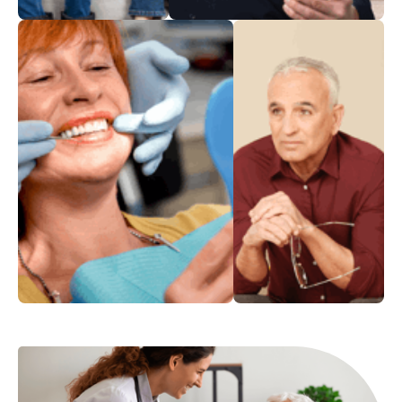
לראות שש שש
בריאות הנפש
נורות אדומות
רפואת שיניים