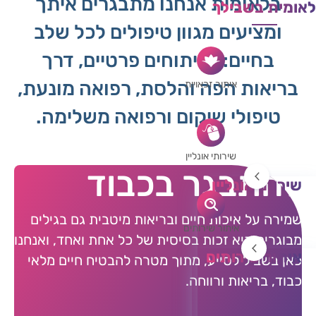
בלאומית אנחנו מתבגרים איתך
לאומית בשבילך
ומציעים מגוון טיפולים לכל שלב
בחיים: מניתוחים פרטיים, דרך
בריאות הפה והלסת, רפואה מונעת,
איתור זכאויות
טיפולי שיקום ורפואה משלימה.
שירותי אונליין
להתבגר בכבוד
שירותי אונליין
התכתבות עם רופא/ה
שמירה על איכות חיים ובריאות מיטבית גם בגילים
זימון תור
איתור שירותים
מבוגרים היא זכות בסיסית של כל אחת ואחד, ואנחנו
טיפול רגשי
איתור שירותים
כאן בשביל לסייע, מתוך מטרה להבטיח חיים מלאי
בקשת טופס 17
רופאים ורופאות
כבוד, בריאות ורווחה.
מרכזי רפואה דחופה
מיון נשים