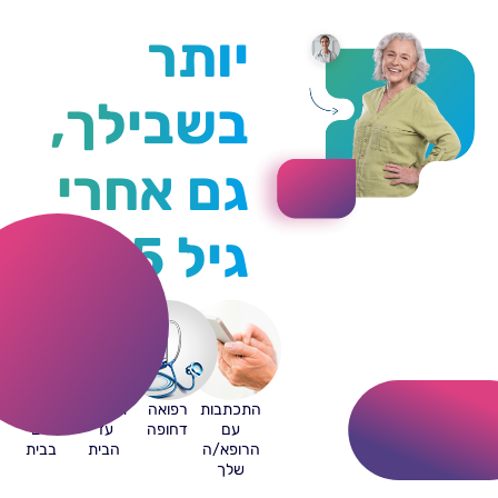
יותר
בשבילך,
גם אחרי
גיל 65
התכתבות
רפואה
תרופות
בדיקות
עם
דחופה
עד
דם
הרופא/ה
הבית
בבית
שלך