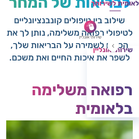
לבריאות של המחר
לאומית לשירותך
שילוב בין טיפולים קונבנציונליים
לטיפולי רפואה משלימה, נותן לך את
שירותי אונליין
הכלים לשמירה על הבריאות שלך,
שירותי אונליין
לשפר את איכות החיים ואת משכם.
בקשת טופס 17
קבלת החזרים
רפואה משלימה
בלאומית