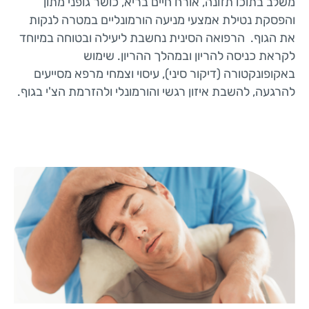
משלב בתוכו תזונה, אורח חיים בריא, כושר גופני מתון
והפסקת נטילת אמצעי מניעה הורמונליים במטרה לנקות
את הגוף. הרפואה הסינית נחשבת ליעילה ובטוחה במיוחד
לקראת כניסה להריון ובמהלך ההריון. שימוש
באקופונקטורה (דיקור סיני), עיסוי וצמחי מרפא מסייעים
להרגעה, להשבת איזון רגשי והורמונלי ולהזרמת הצ'י בגוף.