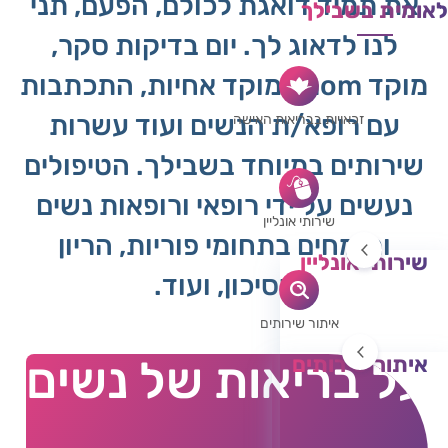
את תמיד דואגת לכולם, הפעם, תני
לאומית בשבילך
לנו לדאוג לך. יום בדיקות סקר,
מוקד mom, מוקד אחיות, התכתבות
עם רופא/ת הנשים ועוד עשרות
זכאויות בבריאות האישה
שירותים במיוחד בשבילך. הטיפולים
נעשים על ידי רופאי ורופאות נשים
שירותי אונליין
ומומחים בתחומי פוריות, הריון
שירותי אונליין
בסיכון, ועוד.
התכתבות עם גניקולוג/ית
בקשת טופס 17
איתור שירותים
החזרים
איתור שירותים
על בריאות של נשים
טיפול רגשי
איתור גניקולוגים
מרכזי רפואה דחופה
מיון נשים