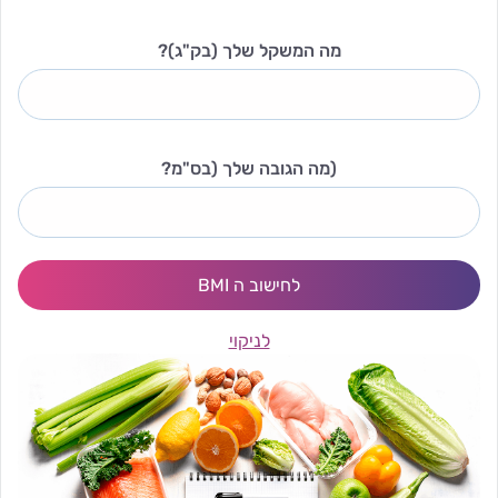
מה המשקל שלך (בק"ג)?
(מה הגובה שלך (בס"מ?
לחישוב ה BMI
לניקוי