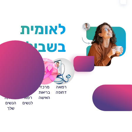
לאומית
בשבילך!
רפואה
מרכזי
מוקד
התכתבות
דחופה
בריאות
ייעוץ
עם
האישה
רפואי
רופא/ת
לנשים
הנשים
שלך