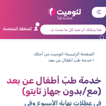
דלג
דלג
דלג
דלג
לתוכן
לאזור
לרכיב
לתפריט
ראשי
חיפוש
מרכזי
קישורים
תחתון
المنطقة الشخصية
الصفحة الرئيسية
لئوميت من أجلك
خدمة طبّ أطفال عن بعد
خدمة طبّ أطفال عن بعد
(مع/بدون جهاز تايتو)
في عطلات نهاية الأسبوع وفي