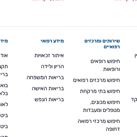
התפתחותיים עם בני ובנות גילם.
לנוחותכם, רשימה מרוכזת של מכוני
התפתחות הילד של לאומית, שעות
פעילות ודרכי התקשרות.
שירותים ומרכזים
מידע רפואי
מידע
רפואיים
ן
איתור זכאויות
אודו
חיפוש רופאים
הריון ולידה
תקנו
ורופאות
בריא
בריאות המשפחה
חיפוש מרכזים רפואים
בואו
בריאות האישה
חיפוש בתי מרקחת
בלא
- מוקד
בריאות הנפש
חיפוש מכונים,
לאומ
מטפלים ומעבדות
ביטו
חיפוש מרכזי רפואה
ביטו
דחופה