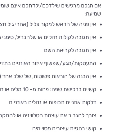
אם הנכם מרגישים שילדכם/ילדתכם אינם שומעי
שמיעה:
אין פניה של הראש למקור צליל (אחרי גיל חצי
אין תגובה לקולות חזקים או שלהבדיל, סימני 
אין תגובה לקריאת השם
התעסקות/מגע/שפשוף איזור האוזניים בתדיר
אין הבנה של הוראות פשוטות, של שלב אחד (כג
קשיים ברכישת שפה: פחות מ- 10 מלים או חלקי מלים בגיל 18 חודשים, פחות מ- 20 משפטים בני 2 מלים או יותר בגיל 24 חודשים
דלקות אוזניים תכופות או נוזלים באוזניים
צורך להגביר את עוצמת הטלוויזיה או להתקר
קושי בהגיית עיצורים מסויימים