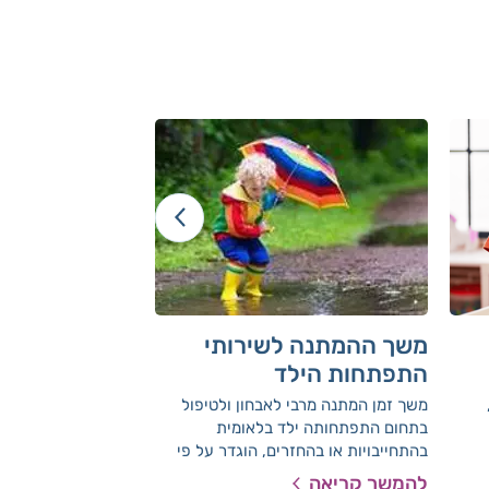
משך ההמתנה לשירותי
המלחמה השקו
התפתחות הילד
המרחב המוגן:
לוויסות חושי 
משך זמן המתנה מרבי לאבחון ולטיפול
עבור ילדים עם קשיים
בתחום התפתחותה ילד בלאומית
האזעקה והשהייה במר
בהתחייבויות או בהחזרים, הוגדר על פי
קושי עצום. ה
הנחיות משרד הבריאות
ורעיונות, שיקלו על 
להמשך קריאה
להמשך קריאה