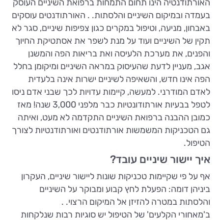
האורתודנטיה הינו תחום התמחות ברפואת השיניים העוסק
בעמדה ובמיקום השיניים והלסתות. . האורתודנטים עוסקים
באבחון, מניעה, וטיפול במקרים כגון צפיפות שיניים, סגר לא
תקין של השיניים ועוד על מנת לשפר את אסתטיקת החיוך
והפנים, את מערכת הלעיסה ואת בריאות הפה והמשנן
אגב, מעניין לדעת שהעיסוק במראה השיניים ומיקומן בחלל
הפה אינו חדש, והשאיפה לשיניים ישרות אינה בלעדית
לאדם המודרני. למעשה, קיימות עדויות לכך שבני אדם ניסו
לטפל בבעיות אורתודונטיות כבר מלפני 3,000 שנה! מאז
כמובן ההבנה ברפואת השיניים התקדמה לא מעט, ואיתה
גם הטכניקות המשמשות אורתודנטים ואורתודנטיות לצורך
הטיפול.
איך יישור שיניים עובד?
אף על פי שקיימות טכניקות שונות ליישור שיניים, העקרון
ביניהן דומה: הפעלת לחץ קבוע ומבוקר על השיניים
והלסתות במטרה להזיזן אל המיקום הרצוי. .
ב'מאחורי הקלעים' של הטיפול יש סוגיות רבות שנלקחות