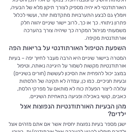
האורתודנטי לא יהיה מספיק לצורך תיקון מלא של הבעיה,
ויומלץ גם לבצע התערבויות מתקדמות יותר, ועשוי לכלול
פתרון ניתוחי. כך או כך, לרוב יישור שיניים יהווה חלק
משמעותי מניהול המקרה כך שיהיה צורך בהערכה
אורתודנטית מקיפה.
השפעת הטיפול האורתודנטי על בריאות הפה
המטרה ביישור שיניים היא הרבה מעבר לחיוך יפה – בעיות
אורתודנטיות מקשות לשמור על היגיינה נאותה, וטיפול
במצב יכול להפחית את הסיכון לעששת (חורים בשיניים)
ובעיות חניכיים. כמו כן, עמדה לא תקינה של הלסתות
עלולה ליצור הפעלת כוח לא מותאם על מפרקי הלסת,
כאבים, קושי באכילה ופגיעה בתאחיזת השיניים.
מהן הבעיות האורתודנטיות הנפוצות אצל
ילדים?
ישנן מספר בעיות נפוצות יחסית אשר אם אתם מזהים אצל
ילדיכם מומלץ להגיע להערכה אצל אורתודנט/ית. ביניהן