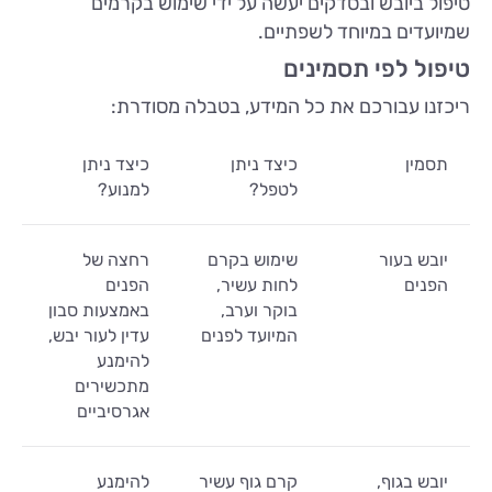
טיפול ביובש ובסדקים יעשה על ידי שימוש בקרמים
שמיועדים במיוחד לשפתיים.
טיפול לפי תסמינים
ריכזנו עבורכם את כל המידע, בטבלה מסודרת:
תסמין
כיצד ניתן
כיצד ניתן
לטפל?
למנוע?
יובש בעור
שימוש בקרם
רחצה של
הפנים
לחות עשיר,
הפנים
בוקר וערב,
באמצעות סבון
המיועד לפנים
עדין לעור יבש,
להימנע
מתכשירים
אגרסיביים
יובש בגוף,
קרם גוף עשיר
להימנע