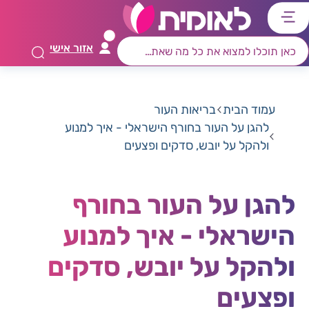
דלג
דלג
דלג
דלג
לתוכן
לאזור
לרכיב
לתפריט
אזור אישי
ראשי
חיפוש
מרכזי
קישורים
תחתון
עמוד הבית
בריאות העור
להגן על העור בחורף הישראלי - איך למנוע
ולהקל על יובש, סדקים ופצעים
להגן על העור בחורף
הישראלי - איך למנוע
ולהקל על יובש, סדקים
ופצעים