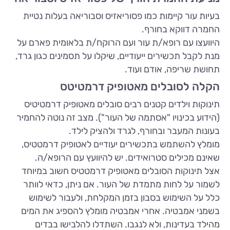
בעיות עור קיימות כמו פסוריאזיס וסבוריאה בעלות נטיית
החמרה דווקא בחורף.
היוועצו עם רופא/ת עור ועם הרוקח/ת בלאומית פארם על
מנת לקבל תכשירים ייעודיים, שיקלו על תסמינים כגון גרד,
תחושת שריפה, אודם ועוד.
הקלה לסובלים מאטופיק דרמטיטס
תינוקות וילדים קטנים רבים סובלים מאטופיק דרמטיטיס
(הידוע בכינויו "אסתמה של העור"). מצב זה נוטה להחמיר
בעונות המעבר ובחורף, לגרד ולהציק לילד.
מומלץ להשתמש בתכשירים יעודיים לאטופיק דרמטטיס,
שאינם מכילים סטרואידים. יש להיוועץ עם הרופא/ה.
אצל תינוקות הסובלים מאטופיק דרמטטיס חשוב במיוחד
לשמור על לחות מתמדת של העור. אם ניתן, כדאי לוותר
כלל על השימוש בסבון בזמן המקלחת, ולעבור לשימוש
בשמני אמבטיה. אחרי אמבטיה מומלץ להספיג את המים
מהילד בעדינות, ולא לנגבו. השתדלו להלבישו בבדים