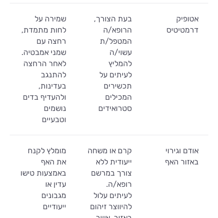
אטופיק
בעת הצורך,
שמירה על
דרמטיטיס
הרופא/ה
לחות מתמדת,
המטפל/ת
רחצה עם
עשוי/ה
שמני אמבטיה.
להמליץ
לאחר הרחצה
לעיתים על
להתנגב
תכשירים
בעדינות,
המכילים
ולהעדיף בדים
סטרואידים
נושמים
וטבעיים
אודם וגירוי
קרם או משחה
מומלץ לקנח
באזור האף
ייעודית ללא
את האף
צורך במרשם
באמצעות טישו
רופא/ה.
עדין או
לעיתים עלול
מגבונים
להיווצר זיהום
ייעודיים
באזור, אשר