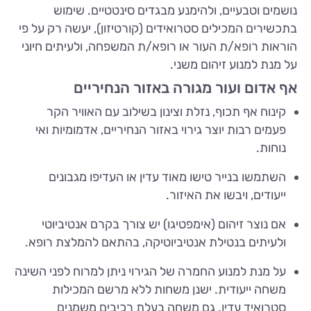
נושמים וטבעיים, ולהימנע מבגדים סינטטיים. שימוש
בתכשירים המכילים סטרואידים (קורטיזון), יעשה רק על פי
הוראות רופא/ת העור או רופא/ת המשפחה, ולעיתים חיוני
על מנת למנוע זיהום משני.
אף אדום ועור מגורה באזור הנחיריים
קינוח אף תכוף, נזלת וצינון בשילוב עם האוויר הקר
פעמים רבות יוצר גירוי באזור הנחיריים, אדמומיות ואי
נוחות.
השתמשו בנייר טישו מאוד עדין או העדיפו מגבונים
ייעודים, ויבשו את האיזור.
אם נוצר זיהום (אימפטיגו) יש צורך בקרם אנטיביוטי
ולעיתים בנטילת אנטיביוטיקה, בהתאם להמלצת רופא.
על מנת למנוע החמרה של הגירוי ניתן למרוח לפני השינה
משחה ייעודית. ישנן משחות ללא מרשם המכילות
סטרואיד עדין. גם משחה בעלת רכיבים משמנים