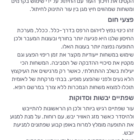
הקטינו את חיכוך העור עם החיתול על ידי שימוש בקרמים
ומשחות שמהווים חיץ מגן בין עור התינוק לחיתול.
פצעי חום
זהו כינוי נפוץ לזיהום הרפס בדרך-כלל. ככלל, מערכת
החיסון שלנו היא פגיעה יותר בחורף ובעונות המעבר ולכן
התופעה נפוצה יותר בעונות האלו.
שימוש במשחות ייעודיות מקצר את זמן ריפוי הפצע וגם
מקטין את סיכויי ההדבקה של הסביבה. המשחות הכי
יעילות בשלב ההתחלתי, כאשר רק מרגישים את העיקצוץ
הלא נעים ולפני שהפצע מופיע. בבתי מרקחת של לאומית
תוכלו למצוא משחות הנמכרות ללא צורך במרשם רופא.
שפתיים יבשות וסדוקות
עור שפתיים רגיש ביותר ולכן הן הראשונות להתייבש
ולהיסדר כאשר מזג האוויר יבש, עם רוחות. על מנת למנוע
את התופעה מומלץ למרוח באופן קבוע שפתונים למניעת
יובש.