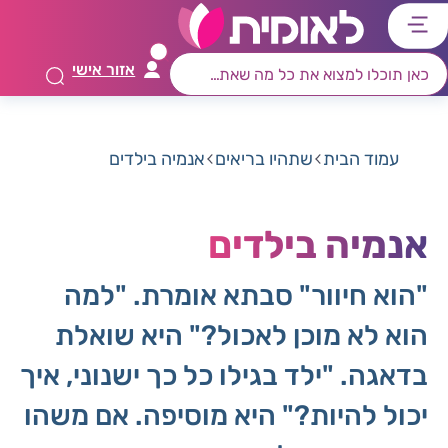
דלג
דלג
דלג
דלג
לתוכן
לאזור
לרכיב
לתפריט
אזור אישי
ראשי
חיפוש
מרכזי
קישורים
תחתון
עמוד הבית
שתהיו בריאים
אנמיה בילדים
אנמיה בילדים
"הוא חיוור" סבתא אומרת. "למה
הוא לא מוכן לאכול?" היא שואלת
בדאגה. "ילד בגילו כל כך ישנוני, איך
יכול להיות?" היא מוסיפה. אם משהו