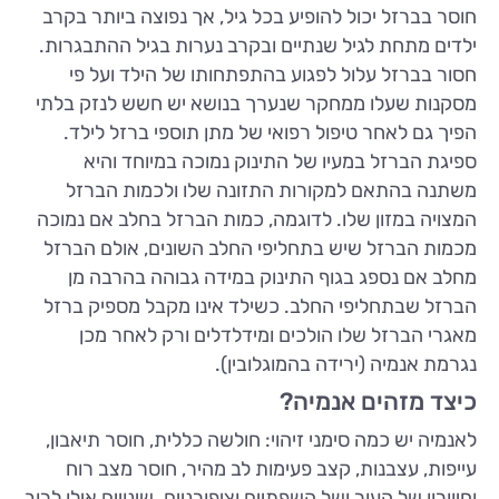
חוסר בברזל יכול להופיע בכל גיל, אך נפוצה ביותר בקרב
ילדים מתחת לגיל שנתיים ובקרב נערות בגיל ההתבגרות.
חסור בברזל עלול לפגוע בהתפתחותו של הילד ועל פי
מסקנות שעלו ממחקר שנערך בנושא יש חשש לנזק בלתי
הפיך גם לאחר טיפול רפואי של מתן תוספי ברזל לילד.
ספיגת הברזל במעיו של התינוק נמוכה במיוחד והיא
משתנה בהתאם למקורות התזונה שלו ולכמות הברזל
המצויה במזון שלו. לדוגמה, כמות הברזל בחלב אם נמוכה
מכמות הברזל שיש בתחליפי החלב השונים, אולם הברזל
מחלב אם נספג בגוף התינוק במידה גבוהה בהרבה מן
הברזל שבתחליפי החלב. כשילד אינו מקבל מספיק ברזל
מאגרי הברזל שלו הולכים ומידלדלים ורק לאחר מכן
נגרמת אנמיה (ירידה בהמוגלובין).
כיצד מזהים אנמיה?
לאנמיה יש כמה סימני זיהוי: חולשה כללית, חוסר תיאבון,
עייפות, עצבנות, קצב פעימות לב מהיר, חוסר מצב רוח
וחיוורון של העור ושל השפתיים וציפורניים. שינויים אילו לרוב