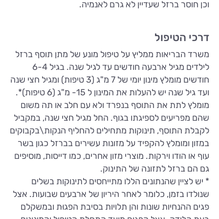
וכן חוסר ברזל שעדיין לא גרם לאנמיה.
דרכי הטיפול
משרד הבריאות ממליץ על טיפול מונע של מתן תוסף ברזל
לילדים מגיל ארבעה חודשים עד לגיל שנה. בגיל 6-4
חודשים מומלץ מינון יומי של 7 מ"ג (3 טיפות) ומגיל חצי שנה
ועד גיל שנה יש להעלות את המינון ל 15- מ"ג (6 טיפות)*.
מומלץ לתת את התוסף בנפרד ולא עם חלב או תה משום
שהם מפריעים לספיגתו בגוף. החל מגיל חצי שנה, במקביל
לקבלת התוסף, תינוקות מתחילים להחליף הנקות\בקבוקים
במזון ומומלץ להקפיד על מזונות עשירים בברזל כגון בשר
עוף או הודו וירקות. מוצרי מזון אחרים, כמו דייסות, מוסיפים
גם הם ברזל לתזונה של התינוק.
* יש לציין שהנתונים הללו מתייחסים לתינוקות בשלים
שנולדו בזמן, כלומר לאחר היריון של ארבעים שבועות. אצל
פגים ההנחיות שונות והן תלויות בסיבת הפגוּת ובמשקלם