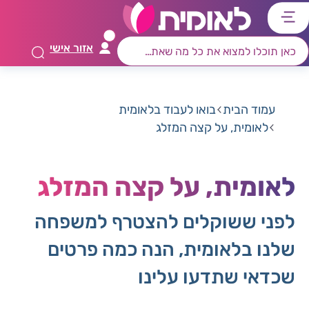
דלג
דלג
דלג
דלג
לתוכן
לאזור
לרכיב
לתפריט
אזור אישי
ראשי
חיפוש
מרכזי
קישורים
תחתון
עמוד הבית
בואו לעבוד בלאומית
לאומית, על קצה המזלג
לאומית, על קצה המזלג
לפני ששוקלים להצטרף למשפחה
שלנו בלאומית, הנה כמה פרטים
שכדאי שתדעו עלינו