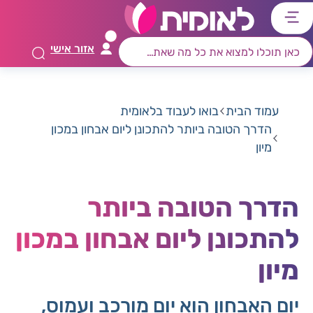
דלג
דלג
דלג
דלג
לתוכן
לאזור
לרכיב
לתפריט
אזור אישי
ראשי
חיפוש
מרכזי
קישורים
תחתון
עמוד הבית
בואו לעבוד בלאומית
הדרך הטובה ביותר להתכונן ליום אבחון במכון
מיון
הדרך הטובה ביותר
להתכונן ליום אבחון במכון
מיון
יום האבחון הוא יום מורכב ועמוס,