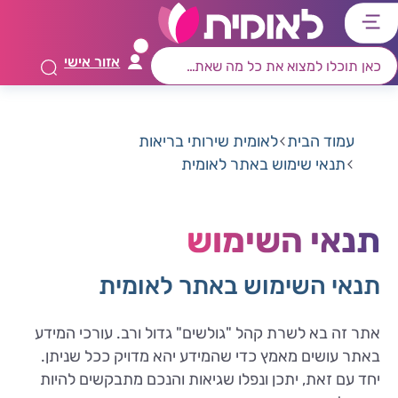
דלג
דלג
דלג
דלג
לתוכן
לאזור
לרכיב
לתפריט
אזור אישי
ראשי
חיפוש
מרכזי
קישורים
תחתון
עמוד הבית
לאומית שירותי בריאות
תנאי שימוש באתר לאומית
תנאי השימוש
תנאי השימוש באתר לאומית
אתר זה בא לשרת קהל "גולשים" גדול ורב. עורכי המידע
באתר עושים מאמץ כדי שהמידע יהא מדויק ככל שניתן.
יחד עם זאת, יתכן ונפלו שגיאות והנכם מתבקשים להיות