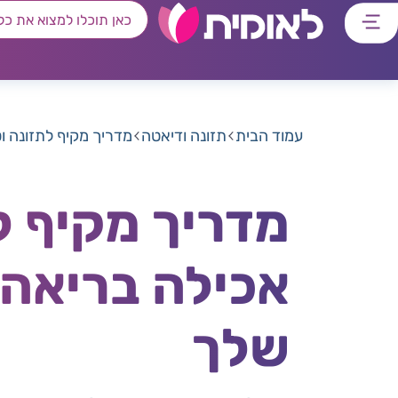
דלג
דלג
דלג
דלג
לתוכן
לאזור
לרכיב
לתפריט
ראשי
חיפוש
מרכזי
קישורים
תחתון
עמוד הבית
תזונה ודיאטה
מדריך מקיף לתזונה ו
מדריך מקיף ל
אכילה בריאה 
שלך