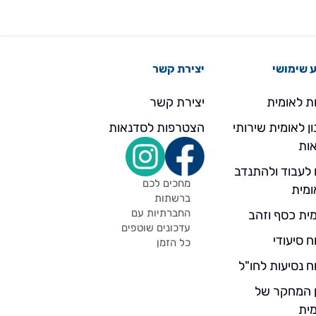
באיברים רבים – התקפי לב, שבץ מוחי, אי
ספיקת כליה, עיוורון, פגיעה עצבית
וקטיעת גפיים.
 שימושי
יצירת קשר
ת לאומית
יצירת קשר
ן לאומית שירותי
הצטרפות לסדנאות
ות
 לעבוד ולהתנדב
מחכים לכם
ומית
ברשתות
החברתיות עם
ית כסף וזהב
עדכונים שוטפים
ח סיעודי
כל הזמן
ח נסיעות לחו"ל
ן המחקר של
ית