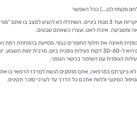
לחם מקמח לבן...) ככל האפשר
שימרו על שגרת אכילה, הכוללת 3 ארוחות עיקריות ועוד 3 מנות ביניים. השתדלו לא להגיע למצב בו אתם
אה ומשביעה. איכלו לאט, ועצרו כשאתם שבעים.
גופנית מאיצה את חילוף החומרים בגוף, מסייעת בהפחתת רמת ה
בדם, ומאפשרת ירידה במשקל. ההמלצה כיום היא ל-30-60 דקות פעילות גופנית ביום, מרבית ימות השבוע. י
ות הגופנית עם השיפור בכושר הגופני.
 לא ביקרתם במרפאה, אתם מוזמנים לגשת למרכז הרפואי בו את
יפול המיטבי וללוות אתכם כל הדרך עד לערכי סוכר תקינים.