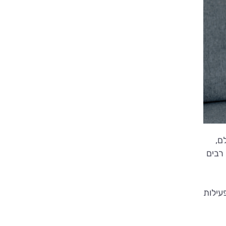
ם,
 רבים
עילות