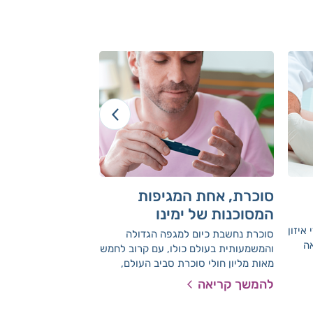
סוכרת, אחת המגיפות
סוכרת, טרום 
המסוכנות של ימינו
לבריאות
איזון
סוכרת נחשבת כיום למגפה הגדולה
במידה והסוכרת שלכם
ה
והמשמעותית בעולם כולו, עם קרוב לחמש
שמזמן לא ביקרתם ב
מאות מליון חולי סוכרת סביב העולם,
למרכז הרפואי בו את
וקרוב ל- 500,000 חולים בישראל.
לאומית ישמח להעניק
להמשך קריאה
להמשך קריאה
לסוכרת עלולות להיות השלכות
מיטבי וללוות אתכם 
בריאותיות הרסניות הכוללות פגיעה
תקינים.