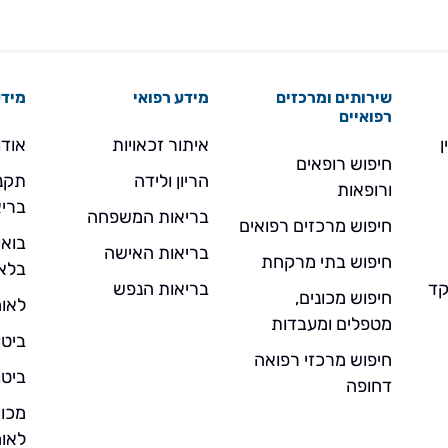
שירותים ומרכזים
מידע רפואי
מידע
רפואיים
ן
איתור זכאויות
אודו
חיפוש רופאים
הריון ולידה
תקנו
ורופאות
בריא
בריאות המשפחה
חיפוש מרכזים רפואים
בואו
בריאות האישה
חיפוש בתי מרקחת
בלא
- מוקד
בריאות הנפש
חיפוש מכונים,
לאומ
מטפלים ומעבדות
ביטו
חיפוש מרכזי רפואה
ביטו
דחופה
מכו
לאומ