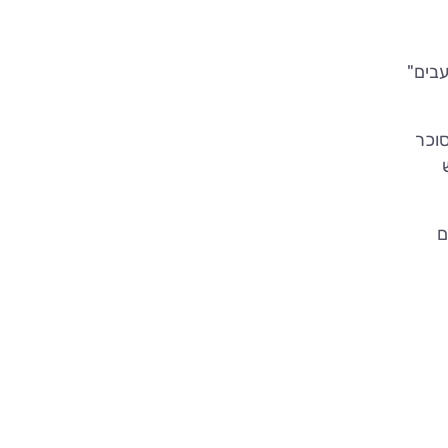
 "מורעבים"
סוכר
ש
ם