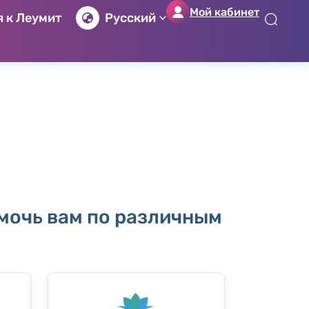
Мой кабинет
 к Леумит
Русский
לג
לג
לג
לג
יט
יב
כן
ור
שי
וש
זי
ים
ון
мочь вам по различным