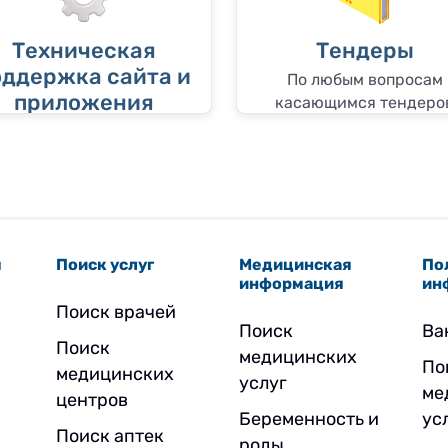
Техническая
Тендеры
оддержка сайта и
По любым вопросам
приложения
касающимся тендеро
я
Поиск услуг
Медицинская
По
информация
ин
Поиск врачей
Поиск
Ва
Поиск
медицинских
По
медицинских
услуг
ме
центров
Беременность и
ус
Поиск аптек
роды