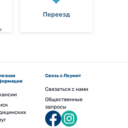
Переезд
в
лезная
Связь с Леумит
формация
Связаться с нами
кансии
Общественные
иск
запросы
дицинских
луг