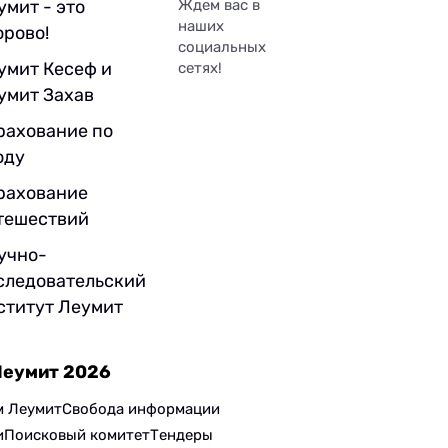
умит - это
Ждем вас в
наших
орово!
социальных
умит Кесеф и
сетях!
умит Захав
рахование по
оду
рахование
тешествий
учно-
следовательский
ститут Леумит
Леумит 2026
м Леумит
Свобода информации
и
Поисковый комитет
Тендеры