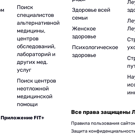
Ле
Поиск
ом
Здоровье всей
зд
специалистов
семьи
Ле
альтернативной
Женское
Ле
медицины,
здоровье
центров
Ст
обследований,
Психологическое
ух
лабораторий и
здоровье
Ст
других мед.
пу
услуг
На
Поиск центров
ис
неотложной
ин
медицинской
помощи
Все права защищены 
Приложение FIT+
Правила пользования сайто
Защита конфиденциальност