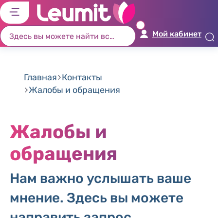
לג
לג
לג
לג
יט
יב
כן
ור
Мой кабинет
שי
וש
זי
ים
ון
Главная
Контакты
Жалобы и обращения
Жалобы и
обращения
Нам важно услышать ваше
мнение. Здесь вы можете
направить запрос,