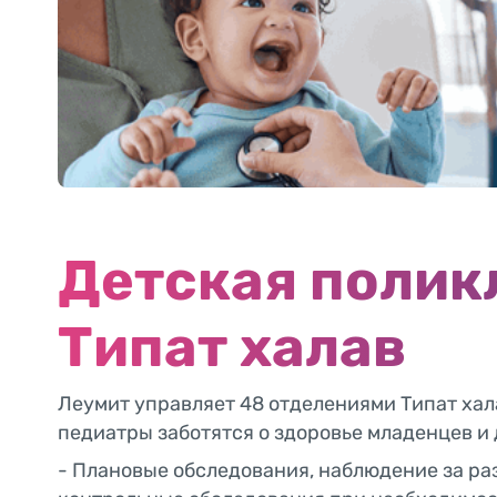
Как выбрать педиатра
Детская полик
Типат халав
Леумит управляет 48 отделениями Типат хала
педиатры заботятся о здоровье младенцев и 
- Плановые обследования, наблюдение за ра