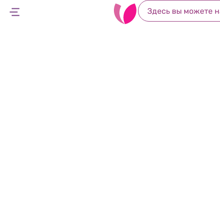
Леумит Кесе
Программы дополнительного страхования Л