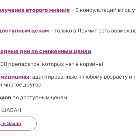
олучения второго мнения
– 3 консультации в год 
 доступным ценам
– только в Леумит есть возможн
ходные дни по
сниженным ценам
600 препаратов, которых нет в корзине!
 медицины,
адаптированные к любому возрасту и пе
 многое другое.
аров
по доступным ценам.
ям ШАБАН
ф и Захав