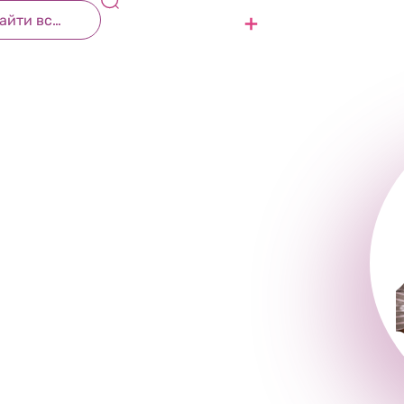
ф и Захав
Контакты
Присоединиться
еумит