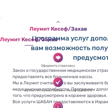
Дополнит
Леумит Кесеф/Захав
Программа услуг допо
Леумит Кесеф/Захав
вам возможность полу
предусмот
Оформить страховку
Закон о государственном медицинском страх
предоставлять все больничные кассы.
Мы в Леумит считаем, что вы заслуживаете б
медицинские потребности. Программы допол
Буклет о Леумит Захав и Кесеф (ШАБАН)
того, что предусмотрено в корзине здоровья.
Все услуги ШАБАН предоставляются в Израил