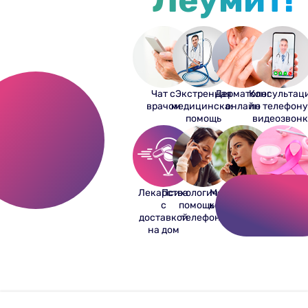
Чат с
Экстренная
Дерматолог
Консультац
врачом
медицинская
онлайн
по телефону
помощь
видеозвонк
Лекарства
Психологическая
Медицинские
Центры
с
помощь по
консультации
женского
доставкой
телефону
24/7
здоровья
на дом