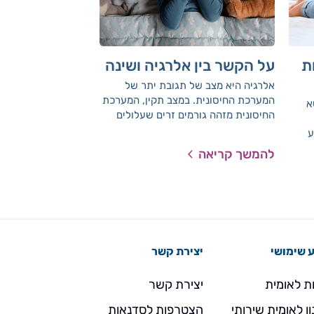
ת
על הקשר בין אלרגיה ושינה
טיפול בזיהומי
הנשימה העליו
אלרגיה היא מצב של תגובת יתר של
המערכת החיסונית. במצב תקין, המערכת
א
מה עושים עם נזלת ב
החיסונית מזהה גורמים זרים שעלולים
להפריע לתפקוד התקין של הגוף, כמו
ע
חיידקים, ווירוסים או מזהמים אחרים,
להמשך קריאה
להמשך קריאה
ופועלת לסילוקם
,
 שימושי
יצירת קשר
ת לאומית
יצירת קשר
ן לאומית שירותי
הצטרפות לסדנאות