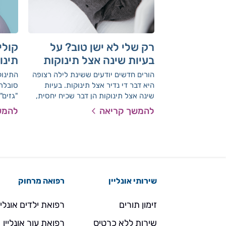
רק שלי לא ישן טוב? על
קולי
בעיות שינה אצל תינוקות
תינו
הורים חדשים יודעים ששינת לילה רצופה
התינוק
היא דבר די נדיר אצל תינוקות. בעיות
סובלת?
שינה אצל תינוקות הן דבר שכיח יחסית,
"גזים".
מה שעשוי להיות מאתגר גם להורים וגם
להמשך קריאה
להמש
לתינוק עצמו. באיזה מקרים הבעיות יחלפו
לבד, ומתי כדאי לפנות לייעוץ בנושא? ד"ר
ישראל הדרי, מומחה ברפואת ילדים
התפתחותית ורופא מחוזי בלאומית שירותי
בריאות, כאן כדי להסביר
שירותי אונליין
רפואה מרחוק
זימון תורים
רפואת ילדים אונליי
שירות ללא כרטיס
רפואת עור אונליין