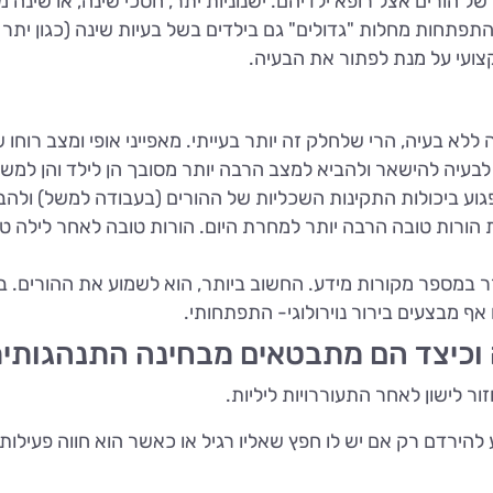
של הורים אצל רופא ילדיהם. ישנוניות יתר, חסכי שינה, או שינה 
פתחות מחלות "גדולים" גם בילדים בשל בעיות שינה (כגון יתר 
מקצועי על מנת לפתור את הבעיה.
 ללא בעיה, הרי שלחלק זה יותר בעייתי. מאפייני אופי ומצב רוחו 
 לבעיה להישאר ולהביא למצב הרבה יותר מסובך הן לילד והן למשפ
פגוע ביכולות התקינות השכליות של ההורים (בעבודה למשל) ולהבי
 הורות טובה הרבה יותר למחרת היום. הורות טובה לאחר לילה ט
עזר במספר מקורות מידע. החשוב ביותר, הוא לשמוע את ההורים.
אף מבצעים בירור נוירולוגי- התפתחותי.
 וכיצד הם מתבטאים מבחינה התנהגותי
ור לישון לאחר התעוררויות ליליות.
 להירדם רק אם יש לו חפץ שאליו רגיל או כאשר הוא חווה פעילות 