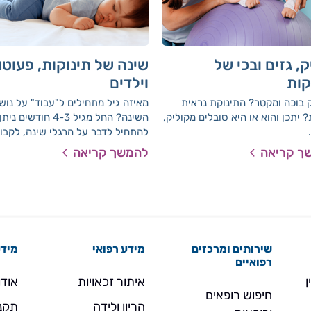
ק, גזים ובכי של
שינה של תינוקות, פעוטו
קות
וילדים
 בוכה ומקטר? התינוקת נראית
מאיזה גיל מתחילים ל"עבוד" על נוש
 יתכן והוא או היא סובלים מקוליק,
השינה? החל מגיל 4-3 חודשים ניתן
להתחיל לדבר על הרגלי שינה, לקבו
ולשמור על תנאי שינה שמעודדים את
ך קריאה
להמשך קריאה
התינוק להירדם באופן עצמאי במיטתו
ולישון שינה רצופה ויעילה.
שירותים ומרכזים
מידע רפואי
מידע
רפואיים
ן
איתור זכאויות
אודו
חיפוש רופאים
הריון ולידה
תקנו