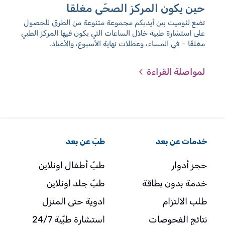
حين يكون المركز الصحّي مغلقا
مكا
ال
تضع لئوميت بين أيديكم مجموعة متنوعة من الطرق للحصول
على استشارة طبية خلال الساعات التي يكون فيها المركز الطبي
أطب
مغلقًا – في المساء، وعطلات نهاية الأسبوع، والأعياد.
لمواصلة القراءة
لمو
خدمات عن بعد
طبّ عن بعد
حجز أدوار
طبّ أطفال اونلاين
خدمة بدون بطاقة
طبّ جلد اونلاين
طلب الالتزام
ادوية حتى المنزل
نتائج الفحوصات
استشارة طبّية 24/7