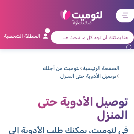
דלג
דלג
דלג
דלג
לתוכן
לאזור
לרכיב
לתפריט
ראשי
חיפוש
מרכזי
קישורים
תחתון
المنطقة الشخصية
الصفحة الرئيسية
لئوميت من أجلك
توصيل الأدوية حتى المنزل
توصيل الأدوية حتى
المنزل
في لئوميت، يمكنك طلب الأدوية إلى