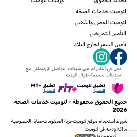
تحديد الحقوق
ورشات لئوميت
لئوميت خدمات الصحّة
لئوميت الفضي والذهبي
التأمين التمريضي
تأمين السفر لخارج البلاد
نحن في انتظاركم على شبكات التواصل الإجتماعي مع
تحديثات منتظمة طوال الوقت
تطبيق لئوميت
تطبيق +FIT
للتحميل
للتحميل
جميع الحقوق محفوظة - لئوميت خدمات الصحة
2026
شروط استخدام موقع لئوميت
حرية المعلومات
حماية الخصوصية
مراكز
الإتاحة في لئوميت
Powered by