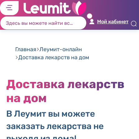
לג
לג
לג
לג
יט
יב
כן
ור
Мой кабинет
שי
וש
זי
ים
ון
Главная
Леумит-онлайн
Доставка лекарств на дом
Доставка лекарств
на дом
В Леумит вы можете
заказать лекарства не
выходя из дома!