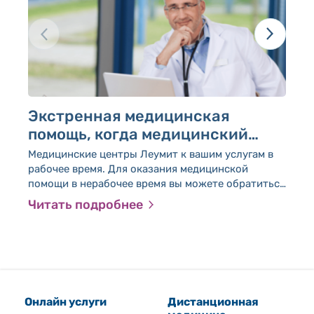
Экстренная медицинская
К
помощь, когда медицинский
в
центр закрыт
и
Медицинские центры Леумит к вашим услугам в
Ус
рабочее время. Для оказания медицинской
пр
помощи в нерабочее время вы можете обратиться
пе
в перечисленные ниже службы или получить
Читать подробнее
Ч
консультацию медсестры по телефону *507.
Онлайн услуги
Дистанционная