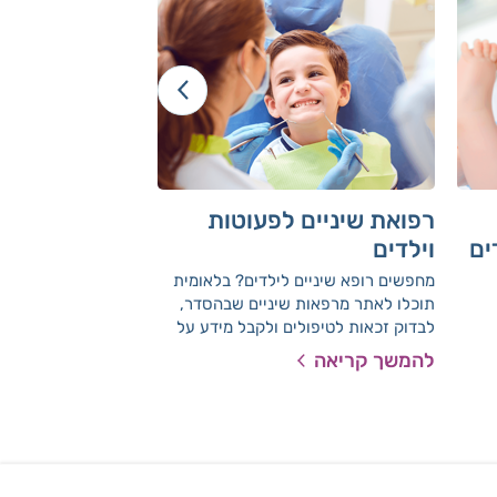
רפואת שיניים לפעוטות
טיפולי שיניים
ים
וילדים
ראשונה
מחפשים רופא שיניים לילדים? בלאומית
תוכלו לאתר מרפאות שיניים שבהסדר,
72, זכאים להחזר ע
לבדוק זכאות לטיפולים ולקבל מידע על
ראשונה בשעות שמרפ
ביקור ראשון ושמירה על שיני הילדים
שבהסכם סגורות, על י
להמשך קריאה
להמשך קריאה
שלא בהסכם עם לאומ