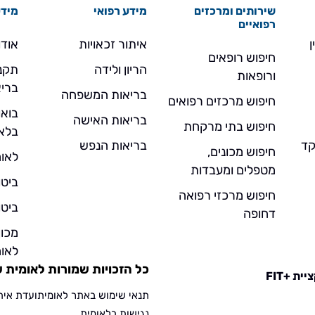
שירותים ומרכזים
מידע רפואי
מידע
רפואיים
ן
איתור זכאויות
אודו
חיפוש רופאים
הריון ולידה
תקנו
ורופאות
בריא
בריאות המשפחה
חיפוש מרכזים רפואים
בואו
בריאות האישה
חיפוש בתי מרקחת
בלא
- מוקד
בריאות הנפש
חיפוש מכונים,
לאומ
מטפלים ומעבדות
ביטו
חיפוש מרכזי רפואה
ביטו
דחופה
מכו
לאומ
כל הזכויות שמורות לאומית שירו
ית +FIT
תנאי שימוש באתר לאומית
ועדת אית
נגישות בלאומית