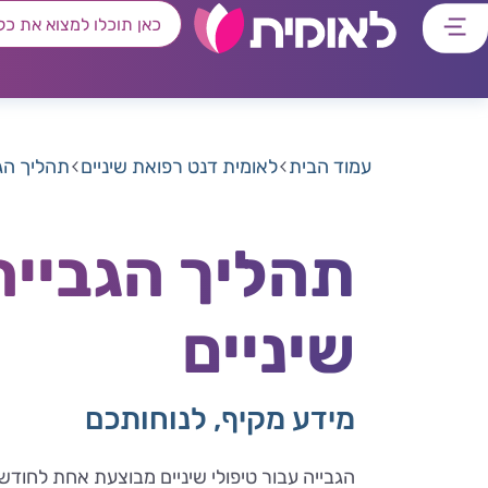
דלג
דלג
דלג
דלג
לתוכן
לאזור
לרכיב
לתפריט
ראשי
חיפוש
מרכזי
קישורים
תחתון
עמוד הבית
לאומית דנט רפואת שיניים
תהליך הגב
תהליך הגבייה
שיניים
מידע מקיף, לנוחותכם