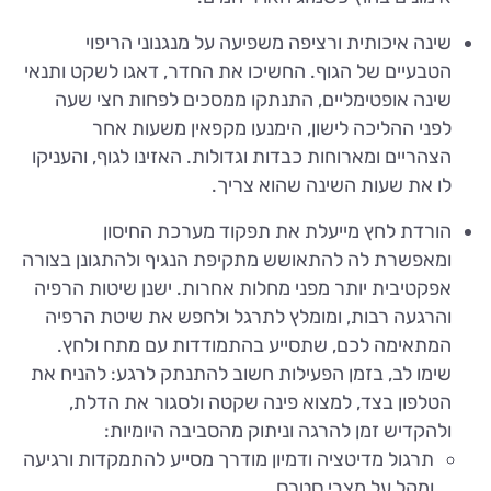
שינה איכותית ורציפה משפיעה על מנגנוני הריפוי
הטבעיים של הגוף. החשיכו את החדר, דאגו לשקט ותנאי
שינה אופטימליים, התנתקו ממסכים לפחות חצי שעה
לפני ההליכה לישון, הימנעו מקפאין משעות אחר
הצהריים ומארוחות כבדות וגדולות. האזינו לגוף, והעניקו
לו את שעות השינה שהוא צריך.
הורדת לחץ מייעלת את תפקוד מערכת החיסון
ומאפשרת לה להתאושש מתקיפת הנגיף ולהתגונן בצורה
אפקטיבית יותר מפני מחלות אחרות. ישנן שיטות הרפיה
והרגעה רבות, ומומלץ לתרגל ולחפש את שיטת הרפיה
המתאימה לכם, שתסייע בהתמודדות עם מתח ולחץ.
שימו לב, בזמן הפעילות חשוב להתנתק לרגע: להניח את
הטלפון בצד, למצוא פינה שקטה ולסגור את הדלת,
ולהקדיש זמן להרגה וניתוק מהסביבה היומיות:
תרגול מדיטציה ודמיון מודרך מסייע להתמקדות ורגיעה
ומקל על מצבי סטרס