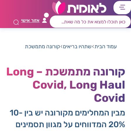
דלג
דלג
דלג
דלג
לתוכן
לאזור
לרכיב
לתפריט
אזור אישי
ראשי
חיפוש
מרכזי
קישורים
תחתון
עמוד הבית
שתהיו בריאים
קורונה מתמשכת
קורונה מתמשכת – Long
Covid, Long Haul
Covid
מבין המחלימים מקורונה יש בין 10-
20% המדווחים על מגוון תסמינים