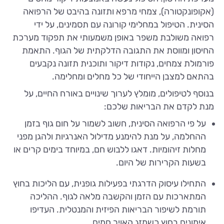
(אקופונקטורה), צמחי מרפא ותזונה בהיבט של הרפואה
הסינית. הטיפול במחלימי קורונה עם תסמינים, על ידי
רפואה משולבת משפר באופן משמעותי את תפקוד מערכת
החיסון ומווסת את התגובה הדלקתית של הגוף. התאמת
פורמולת צמחים, נקודות דיקור ותוכנית תזונה נקבעים
בהתאם למצבן הייחודי של כל מחלים ומחלימה.
בנוסף לטיפולים, מומלץ לערוך שינויים באורח החיים, על
מנת לקדם את הבריאות שלכם:
על פי הרפואה הסינית, חשוב לשמור על חום גוף בזמן
ההחלמה, על מנת להימנע מדילול האנרגיות ולהגן מפני
מחלות זיהומיות. דאגו ללבוש חם, במיוחד בימים קרים או
בשעות הקרירות של היום.
התחילו עיסוק הדרגתי בפעילות גופנית, עם הליכות בחוץ
המתארכות עם הזמן והקשבה מלאה לגוף. ההליכה
תורמת לשיפור הבריאות הפיזית והמנטלית. העדיפו
אימונים בחוץ כשמזג האויר חמים.