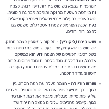
המרפאות ונמצא בשימוש בתורות ריפוי רבות. לצמח
זה מיוחסת השפעה מחזקת ותומכת מבחינה חיסונית,
הוא מאופיין בפעילות אנטי ויראלית ואנטי בקטריאלית.
בעת הכנת הפורמולה צמח האסטרגלוס משמש גם
למצבי רוח ירודים.
שוש קירח (ליקוריץ)
- הליקוריץ מאופיין כצמח מחזק,
השימוש בו הוא עתיק יומין ובעל שימוש בתרבויות רבות.
בשל רכיביו הפעילים של הצמח ידוע הוא כמשקם
אדרנל, נוגד דלקת, נוגד בקטריות ונוגד וירוסים. לרוב
משתמשים בו בתוך פורמולת צמחים כמחזק מערכת
חיסון ומעודד החלמה.
שורש רודיולה
- הצמח מעלה את רמת הסרוטונין
בגוף ובכך מסייע לשפר את מצב הרוח ומטפל במצבים
של עייפות פיזית ומנטלית ומגביר את רמת האנרגיה
בגוף. קיימים מחלימים שלוקים במצב רוח ירוד ועד
חרדה לכן אנו משתמשים בצמח זה כחלק מהכנת