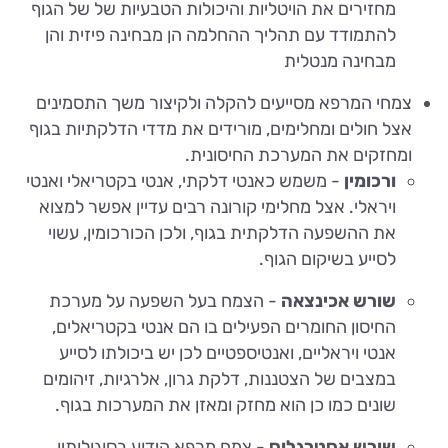
מחזירים את הויטליות והיכולות הטבעיות של של הגוף
להתמודד עם תהליך ההחלמה הן מבחינה פיזית והן
מבחינה מנטלית
צמחי המרפא מסייעים להקלה ולקיצור משך התסמינים
אצל חולים ומחלימים, מורידים את מדדי הדלקתיות בגוף
ומחזקים את המערכת החיסונית.
ורכומין
- משמש כאנטי דלקתי, אנטי בקטריאלי ואנטי
ויראלי. אצל מחלימי קורונה רבים עדיין אפשר למצוא
את ההשפעה הדלקתית בגוף, ולכן הכורכומין, עשוי
לסייע בשיקום הגוף.
שורש אכינצאה
- הצמח בעל השפעה על מערכת
החיסון החומרים הפעילים בו הם אנטי בקטריאלים,
אנטי ויראליים, ואנטיספטיים לכן יש ביכולתו לסייע
במצבים של הצטננות, דלקת גרון, אלרגיות, זיהומים
שונים כמו כן הוא מחזק ומאזן את המערכות בגוף.
שורש אסטרגלוס
- צמח מרפא הידוע בסוגולותיו