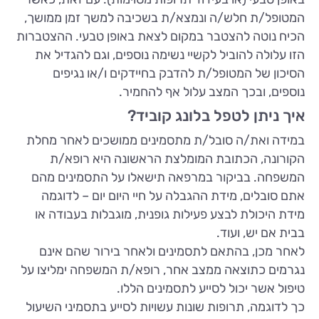
המטופל/ת חלש/ה ונמצא/ת בשכיבה למשך זמן ממושך,
הכיח נוטה להצטבר במקום לצאת באופן טבעי. ההצטברות
הזו עלולה להוביל לקשיי נשימה נוספים, וגם להגדיל את
הסיכון של המטופל/ת להדבק בחיידקים ו/או נגיפים
נוספים, ובכך המצב עלול אף להחמיר.
איך ניתן לטפל בלונג קוביד?
במידה ואת/ה סובל/ת מתסמינים ממושכים לאחר מחלת
הקורונה, הכתובת המומלצת הראשונה היא רופא/ת
המשפחה. בביקור במרפאה תישאלו על התסמינים מהם
אתם סובלים, מידת ההגבלה על חיי היום יום – לדוגמה
מידת היכולת לבצע פעילות גופנית, מוגבלות בעבודה או
בבית אם יש, ועוד.
לאחר מכן, בהתאם לתסמינים ולאחר בירור שהם אינם
נגרמים כתוצאה ממצב אחר, רופא/ת המשפחה ימליצו על
טיפול אשר יכול לסייע לתסמינים הללו.
כך לדוגמה, תרופות שונות עשויות לסייע בתסמיני השיעול