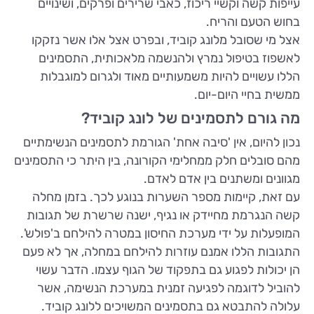
עייפות קשה וקשיי ריכוז, כאבי שרירים ופרקים, ושינויים
בחוש הטעם והריח.
אצל מי שסובל מלונג קוביד, ובפרט אצל אלו אשר נזקקו
לאשפוז בטיפול נמרץ ולהנשמה מלאכותית, התסמינים
הללו עשויים להיות משמעותיים מאוד ולגרום למוגבלות
ממשית בחיי היום-יום.
מה גורם לתסמינים של לונג קוביד?
נכון להיום, אין 'סיבה אחת' הגורמת לתסמינים הנשימתיים
מהם סובלים חלק ממחלימי הקורונה, בין היתר כי התסמינים
מגוונים ומשתנים בין אדם לאדם.
עם זאת, קיימות מספר השערות בנוגע לכך. בזמן מחלה
קשה הנגרמת מחיידק או נגיף, ישנה שרשרת של תגובות
המופעלות על ידי מערכת החיסון במטרה להילחם ב'פולש'.
התגובות הללו אמנם עוזרות להילחם במחלה, אך לא פעם
הן יכולות לפגוע גם בתפקוד של הגוף עצמו. הדבר עשוי
להוביל לדוגמה לפגיעה זמנית במערכת הנשימה, אשר
עלולה להתבטא גם בתסמינים המשויכים ללונג קוביד.