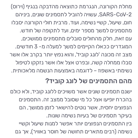
מחלת הקורונה, הנגרמת כתוצאה מהדבקה בנגיף (וירוס)
SARS-CoV-2, עשויה להוביל לתסמינים שונים, ביניהם
חום, שיעול, קשיי נשימה, ועוד. מרבית חולי הקורונה יסבלו
מתסמינים למשך מספר ימים, ועד לתקופה של חודש.
עם זאת, חלק מהחולים סובלים מתסמינים ממושכים,
המוגדרים ככאלו הקיימים למשך למעלה מ- 3 חודשים.
מצב זה מכונה 'לונג קוביד', והוא נפוץ יותר בקרב אלו אשר
סבלו ממחלה קשה, ובפרט אצל אלו אשר נזקקו לטיפול
נשימתי באשפוז – לדוגמה באמצעות הנשמה מלאכותית.
מהם התסמינים של לונג קוביד?
ישנם תסמינים שונים אשר משויכים ללונג קוביד, ולא כולם
בהכרח יופיעו אצל כל מי שסובל ממצב זה. התסמינים
הנפוצים יחסית, אשר נוטים להישאר לזמן ממושך, הם
בעיקר תסמינים של בעיות נשימה שונות.
בין התסמינים הנפוצים יותר אפשר למנות שיעול וקשיי
נשימה (רבים מתארים תחושה של חוסר באוויר), אך גם