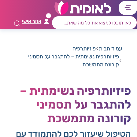
דלג
דלג
דלג
דלג
לתוכן
לאזור
לרכיב
לתפריט
אזור אישי
ראשי
חיפוש
מרכזי
קישורים
תחתון
עמוד הבית
פיזיותרפיה
פיזיותרפיה נשימתית – להתגבר על תסמיני
קורונה מתמשכת
פיזיותרפיה נשימתית –
להתגבר על תסמיני
קורונה מתמשכת
הטיפול שיעזור לכם להתמודד עם