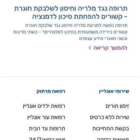
תרופה נגד מלריה וחיסון לשלבקת חוגרת
לי
- קשורים להפחתת סיכון לדמנציה
מחק
מצבי
תרופה נפוצה למניעת מלריה וחיסון נגד שלבקת חוגרת
הסי
קשורים בירידה משמעותית בסיכון לאלצהיימר - בשתי מדינות
ובשני מאגרי מידע עצומים
להמשך קריאה
להמ
שירותי אונליין
רפואה מרחוק
זימון תורים
רפואת ילדים אונליין
שירות ללא כרטיס
רפואת עור אונליין
בקשת התחייבות
תרופות עד הבית
תוצאות בדיקה
ייעוץ רפואי 24/7