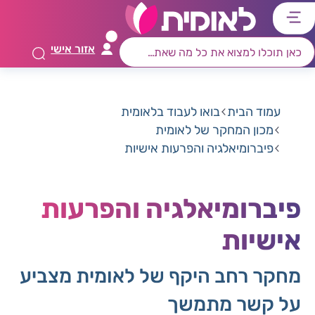
דלג
דלג
דלג
דלג
לתוכן
לאזור
לרכיב
לתפריט
אזור אישי
ראשי
חיפוש
מרכזי
קישורים
תחתון
עמוד הבית
בואו לעבוד בלאומית
מכון המחקר של לאומית
פיברומיאלגיה והפרעות אישיות
פיברומיאלגיה והפרעות
אישיות
מחקר רחב היקף של לאומית מצביע
על קשר מתמשך