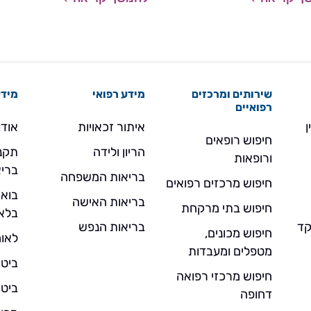
הטוב והיסודי ביותר, באופן אישי ובזמ
גבוהה.
שירותים ומרכזים
מידע רפואי
מידע
רפואיים
ן
איתור זכאויות
אודו
חיפוש רופאים
הריון ולידה
תקנו
ורופאות
בריא
בריאות המשפחה
חיפוש מרכזים רפואים
בואו
בריאות האישה
חיפוש בתי מרקחת
בלא
- מוקד
בריאות הנפש
חיפוש מכונים,
לאומ
מטפלים ומעבדות
ביטו
חיפוש מרכזי רפואה
ביטו
דחופה