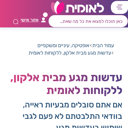
דלג
דלג
דלג
דלג
לתוכן
לאזור
לרכיב
לתפריט
אזור אישי
ראשי
חיפוש
מרכזי
קישורים
תחתון
עמוד הבית
אופטיקה, עיניים ומשקפיים
עדשות מגע מבית אלקון, ללקוחות לאומית
עדשות מגע מבית אלקון,
ללקוחות לאומית
אם אתם סובלים מבעיות ראייה,
בוודאי התלבטתם לא פעם לגבי
שימוש בעדשות מגע