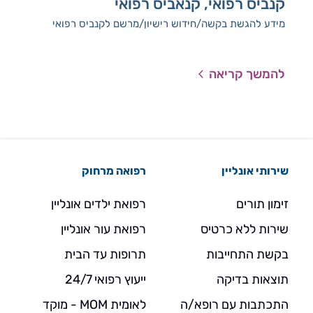
קנביס רפואי, קנאביס רפואי
דל
מידע להגשת בקשה/חידוש רישיון/מרשם לקנביס רפואי
דלקו
מאד
להמשך קריאה
להמ
שירותי אונליין
רפואה מרחוק
זימון תורים
רפואת ילדים אונליין
שירות ללא כרטיס
רפואת עור אונליין
בקשת התחייבות
תרופות עד הבית
תוצאות בדיקה
ייעוץ רפואי 24/7
התכתבות עם רופא/ה
לאומית MOM - מוקד