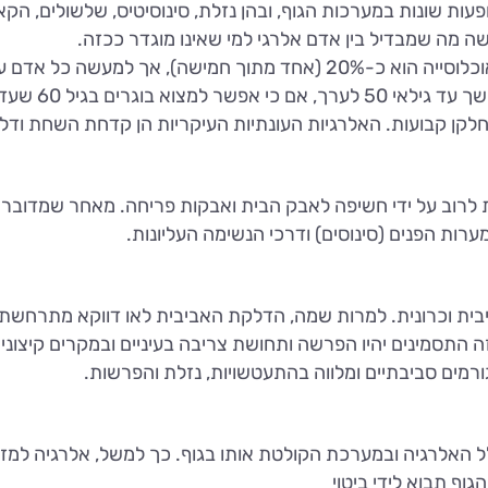
ות שונות במערכות הגוף, ובהן נזלת, סינוסיטיס, שלשולים, הקאו
שיעור הלוקים במחלות על רקע אלרגי בקרב האוכלוסייה הוא כ-20% (אחד מת
60 שעדיין סובלים מאלרגיה.
 וחלקן קבועות. האלרגיות העונתיות העיקריות הן קדחת השחת ודל
מת לרוב על ידי חשיפה לאבק הבית ואבקות פריחה. מאחר שמדוב
ערות הפנים (סינוסים) ודרכי הנשימה העליונות.
ית וכרונית. למרות שמה, הדלקת האביבית לאו דווקא מתרחשת ב
התסמינים יהיו הפרשה ותחושת צריבה בעיניים ובמקרים קיצוניי
מים סביבתיים ומלווה בהתעטשויות, נזלת והפרשות.
לל האלרגיה ובמערכת הקולטת אותו בגוף. כך למשל, אלרגיה למ
וף תבוא לידי ביטוי