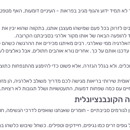
א תמיד ידוע והגוף מגיב בפראות - העיניים דומעות, האף מטפט
ים לזרוק בכל פעם שמישהו מעצבן אותנו, בתקווה שהוא יבין את
עד להופעה הבאה של אותו מקור אלרגי בסביבתנו הקרובה.
אלרגיה ממי שאלרגי. רבים מאיתנו מכירים את ההרגשה כשהם קמ
 עדכנו אותם על כך. אחרים נורא אוהבים חתולים, אבל נאלצים 
לים. ולא בגלל הגזרה, אלא פשוט כדי להימנע מהתנפחות כתוצאה
מית שירותי בריאות מגישה לכם מדריך משולב לאלרגיה, הן מזווי
ים עם כמה שפחות דמעות, התעטשויות ושלל תגובות לא רצויות.
 הקונבנציונלית
לגורמים סביבתיים - חומרים שאנחנו שואפים לדרכי הנשימה, חו
גופים זרים כמו נגיפים, חיידקים וטפילים. כשחל שיבוש כלשהו ב