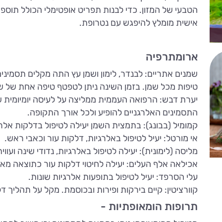
הטבעי של המזון. כדי לבנות תפריט אופטימלי הכולל תוספי 
אישית מומלץ להיפגש עם נטרופת.
ארומתרפיה
שמנים אתריים: לבנדר, לימון ושמן עץ התה מקלים תסמינ
טיפות מכל שמן. בזמן השינה ניתן לטפטף טיפה אחת של 
יערת דבש: הרפואה העממית ממליצה על לעיסה יומיומית ש
התסמינים האלרגניים להופיע ולכל אורך התקופה.
קמומיל (בבונג): בתמצית השמן יעילה לטיפול בדלקות אלרג
אי מורטל: יעיל לטיפול באלרגיות, דלקות עור וכאבי ראש.
מליסה (לימונית): יעילה לטיפול באלרגיות, נדודי שינה ועווי
אכילאה אלף העלים: יעילה לחיטוי דלקות עור כתוצאה מאל
עלי הסרפד: יעיל לטיפול בתופעות אלרגיות שונות.
קוורציטין: קיים בירקות ופירות ובכוסמת. מקל על תהליך 
תרופות הומאופתיות -