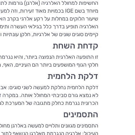
החשיפות למחולל האלרגיה (אלרגן) גורמות לתופע
מיוחד בשם IGE בכמויות מאוד זעירות, וזה למעשה מה שמבדיל בין אדם אלרגי למי שאינו מוגדר ככזה.
האלרגיה תופיע בדרך כלל בגילאי העשרה ותימשך עד גילאי 50 לערך, אם כי אפשר למצוא בוגרים בגיל 
קיימים סוגים שונים של אלרגיות, חלקן עונתיות
קדחת השחת
זו התופעה האלרגית הנפוצה ביותר, והיא נגר
חלקי הגוף המושפעים ביותר הם העיניים, האף, מ
דלקת הלחמית
דלקת הלחמית נחלקת למעשה לשני סוגים: אביב
לא נמצא גורם סביבתי המחולל אותה. במקרה זה 
הכרונית נגרמת כחלק מתגובה של המערכת לגור
התסמינים
התסמינים מגוונים ותלויים למעשה באלרגן מחו
העיכול; אלרגיה הנגרמת מאלרגן הנשאף לתוך הג