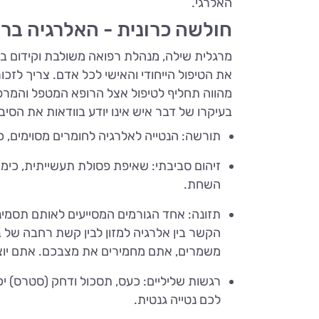
האלרגי.
חולשה כרונית - האלרגיה ב
מרגלית שילה, מנהלת רפואה משולבת וקידום בריא
את הטיפול הייחודי והאישי לכל אדם. צריך לזכור
מהווה תחליף לטיפול אצל הרופא המטפל והמר
בעיקרו של דבר איש אינו יודע בוודאות את הסי
תורשה: הנטייה לאלרגיה לחומרים מסוימים, כ
זיהום סביבתי: שאיפת פסולת תעשייתית, כימ
השחת.
תזונה: אחד הגורמים המסייעים לאותם תסמיני
הקשר בין אלרגיה למזון לבין קשת רחבה של ב
משמרים, אתם מחמירים את מצבכם. אתם יוצר
רגשות שליליים: כעס, תסכול ודחק (סטרס) י
לכם נטייה גנטית.