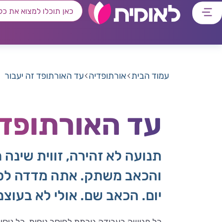
דלג
דלג
דלג
דלג
לתוכן
לאזור
לרכיב
לתפריט
ראשי
חיפוש
מרכזי
קישורים
תחתון
עמוד הבית
אורתופדיה
עד האורתופד זה יעבור
עד האורתופד 
תנועה לא זהירה, זווית שינה
והכאב משתק. אתה מדדה לספה
יום. הכאב שם. אולי לא בעו
כל פגישה בעבודה גורמת לחוסר נוחות, כל ני