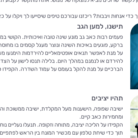
די אנחות ויבבות? ריכזנו עבורכם טיפים שיסייעו לך ויקלו על כ
תישנו, למען הגב
פעמים רבות כאב גב מונע שינה טובה ואיכותית. הקושי ב
ברקע, פוגעים באיכות השינה ונוצר מעגל קסמים בו מחוס
על מנת לאפשר תנאים אופטימאליים להירדמות הימנעו מש
להירדם או לנמנם במהלך היום. בלילה תנסו לישון על הצד, 
הברכיים על מנת להקל בעומס על עמוד השדרה. הקפידו כי
תהיו יציבים
ישיבה שפופה, הישענות מעל המקלדת, ישיבה ממשוכת והלי
ומחמירות כאב קיים.
הקפידו על הליכה יציבה, מתוחה וזקופה. תנעלו נעליים נו
תוך כדי שיחת טלפון עם מכשיר המונח בין הראש לפתפיים,