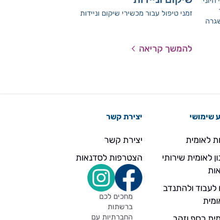
חיוני
מחקרים מראים כי או
מעלה את הסיכון למ
זמני טיפול עבור מכשירי שיקום וניידות
שגרה
פעילות אירובית כחל
פור
מפחיתה משמעותית א
ומסייעת לשמור על לב
להמשך קריאה
להמשך קריאה
האהבה, קראו כיצד ל
 שימושי
יצירת קשר
ת לאומית
יצירת קשר
ן לאומית שירותי
הצטרפות לסדנאות
ות
 לעבוד ולהתנדב
מחכים לכם
ומית
ברשתות
החברתיות עם
ית כסף וזהב