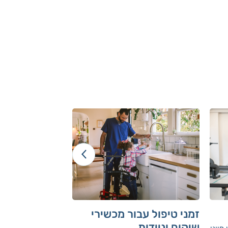
זמני טיפול עבור מכשירי
אימון כושר למ
שיקום וניידות