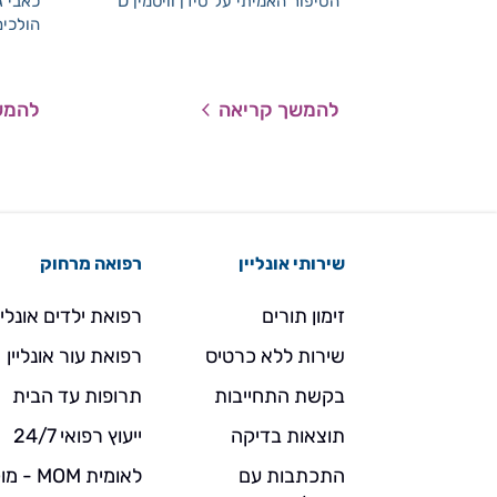
הסיפור האמיתי על סידן וויטמין D
כאבי ג
הולכים
להמשך קריאה
להמש
שירותי אונליין
רפואה מרחוק
זימון תורים
רפואת ילדים אונליי
שירות ללא כרטיס
רפואת עור אונליין
בקשת התחייבות
תרופות עד הבית
תוצאות בדיקה
ייעוץ רפואי 24/7
התכתבות עם
לאומית MOM 