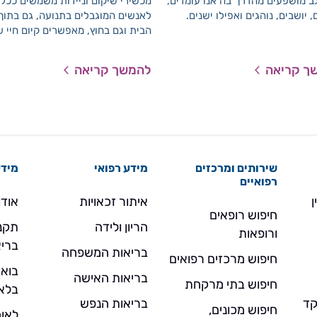
ב מושפעים מהדרך בה אנו עומדים,
מכשירי שיקום וניידות משמשים ככלי 
, יושבים, נוהגים ואפילו ישנים.
לאנשים המוגבלים בתנועה, גם בתוך
הבית וגם בחוץ, מאפשרים קיום חיי 
וביצוע משימות באופן עצמאי, תוך שי
איכות חיי המוגבלים בתנועה וקידום
ך קריאה
להמשך קריאה
השתלבותם בחברה.
שירותים ומרכזים
מידע רפואי
מידע
רפואיים
ן
איתור זכאויות
אודו
חיפוש רופאים
הריון ולידה
תקנו
ורופאות
בריא
בריאות המשפחה
חיפוש מרכזים רפואים
בואו
בריאות האישה
חיפוש בתי מרקחת
בלא
- מוקד
בריאות הנפש
חיפוש מכונים,
לאומ