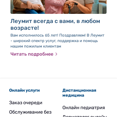
Леумит всегда с вами, в любом
О
возрасте!
п
Вам исполнилось 65 лет! Поздравляем! В Леумит
Ух
- широкий спектр услуг, поддержка и помощь
по
нашим пожилым клиентам
ес
та
Читать подробнее
Ч
сл
пр
Онлайн услуги
Дистанционная
медицина
Заказ очереди
Онлайн педиатрия
Обслуживание без