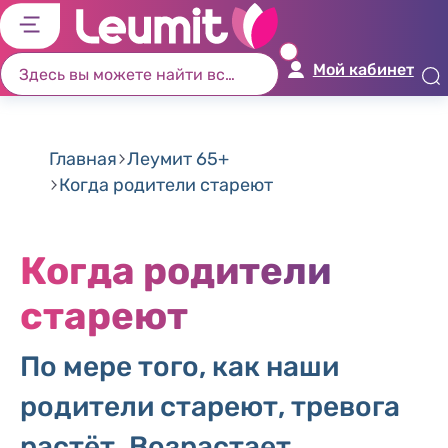
לג
לג
לג
לג
יט
יב
כן
ור
Мой кабинет
שי
וש
זי
ים
ון
Главная
Леумит 65+
Когда родители стареют
Когда родители
стареют
По мере того, как наши
родители стареют, тревога
растёт. Возрастает