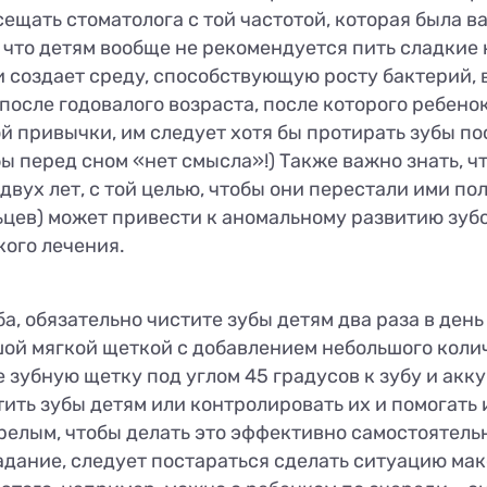
сещать стоматолога с той частотой, которая была 
 что детям вообще не рекомендуется пить сладкие 
и создает среду, способствующую росту бактерий, 
после годовалого возраста, после которого ребенок
й привычки, им следует хотя бы протирать зубы по
убы перед сном «нет смысла»!) Также важно знать, ч
вух лет, с той целью, чтобы они перестали ими пол
ьцев) может привести к аномальному развитию зубо
ого лечения.
, обязательно чистите зубы детям два раза в день
шой мягкой щеткой с добавлением небольшого коли
зубную щетку под углом 45 градусов к зубу и акк
ь зубы детям или контролировать их и помогать им
релым, чтобы делать это эффективно самостоятельн
адание, следует постараться сделать ситуацию ма