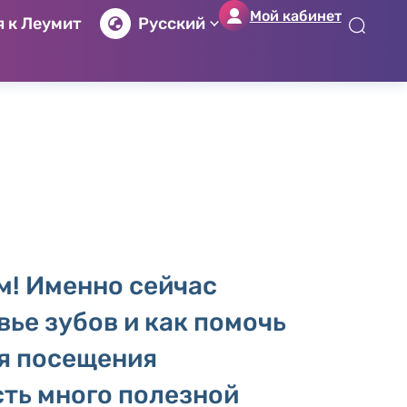
Мой кабинет
 к Леумит
Русский
לג
לג
לג
לג
יט
יב
כן
ור
שי
וש
זי
ים
ון
м! Именно сейчас
вье зубов и как помочь
я посещения
сть много полезной