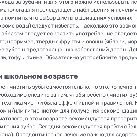
хода за зубами, и для этого можно использовать ис
матолога для последующего наблюдения и лечения,
 помнить, что выбор диеты в домашних условиях та
роме воды) следует избегать, насколько это возмож
 образом следует сократить употребление сладост
те, например, твердые фрукты и овощи (яблоки, мо
з зубов и предотвращению заболеваний десен. Доб
ль, тофу и тхина. Обязательно употребляйте проду
м школьном возрасте
ен чистить зубы самостоятельно, но это, конечно, 
бходимо следить за тем, чтобы ребенок чистил зуб
ы техника чистки была эффективной и правильной.
ом и/или гигиенистом для получения рекомендаций
атолога, в этом возрасте рекомендуется проверить
ления зубов. Сегодня рекомендуется пройти обсле
чена). Ортодонтическое лечение важно для здоровь