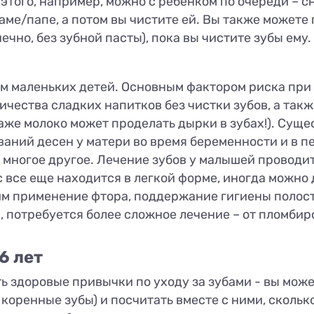
этого, например, можно с ребенком по очереди – сн
аме/папе, а потом вы чистите ей. Вы также можете
ечно, без зубной пасты), пока вы чистите зубы ему.
ем маленьких детей. Основным фактором риска при 
чества сладких напитков без чистки зубов, а также
аже молоко может проделать дырки в зубах!). Суще
ваний десен у матери во время беременности и в п
многое другое. Лечение зубов у малышей проводи
с все еще находится в легкой форме, иногда можно
 применение фтора, поддержание гигиены полости
, потребуется более сложное лечение – от пломбир
6 лет
 здоровые привычки по уходу за зубами - вы може
 коренные зубы) и посчитать вместе с ними, сколько