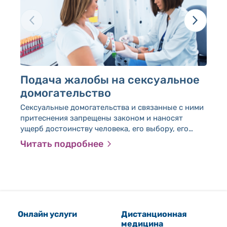
Подача жалобы на сексуальное
У
домогательство
Л
Сексуальные домогательства и связанные с ними
Ус
притеснения запрещены законом и наносят
ущерб достоинству человека, его выбору, его
частной жизни и равенству между полами.
Читать подробнее
Ч
Обязательство действовать по предотвращению
сексуальных домогательств распространяется не
только на рабочие отношения, но и на все, что
связано с отношениями специалиста и клиента, и
поэтому Леумит, предоставляя медицинское
обслуживание более чем 700 000 клиентам,
Онлайн услуги
также работает над поддержанием уважительной
Дистанционная
медицина
среды, свободной от домогательств.