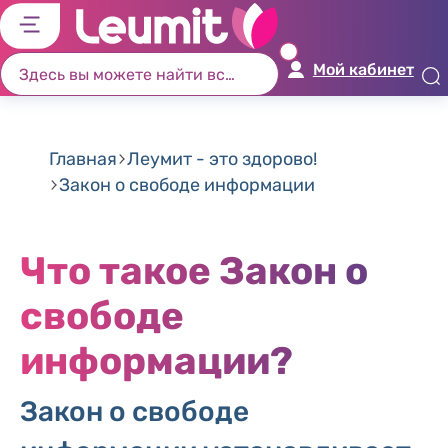
לג
לג
לג
לג
יט
יב
כן
ור
Мой кабинет
שי
וש
זי
ים
ון
Главная
Леумит - это здорово!
Закон о свободе информации
Что такое Закон о
свободе
информации?
Закон о свободе