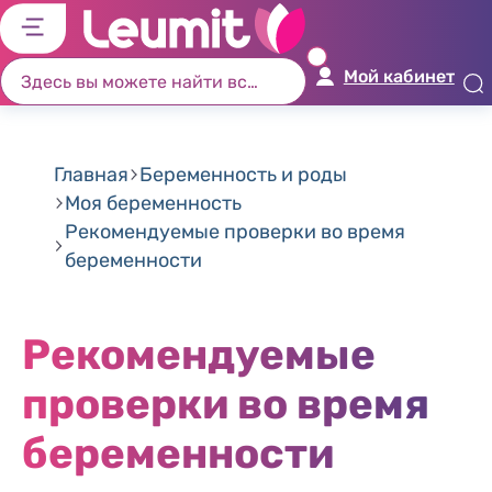
לג
לג
לג
לג
יט
יב
כן
ור
Мой кабинет
שי
וש
זי
ים
ון
Главная
Беременность и роды
Моя беременность
Рекомендуемые проверки во время
беременности
Рекомендуемые
проверки во время
беременности