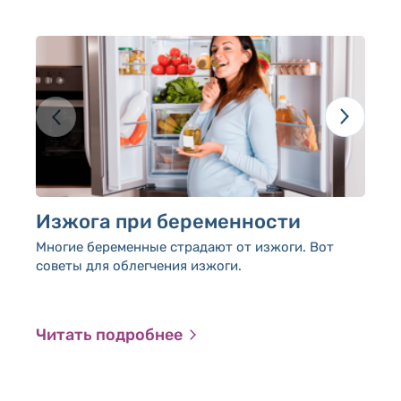
Изжога при беременности
С
м
Многие беременные страдают от изжоги. Вот
советы для облегчения изжоги.
Бе
яв
не
со
Читать подробнее
Ч
си
об
ко