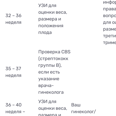
инфо
УЗИ для
права
оценки веса,
32 – 36
вопро
размера и
неделя
для о
положения
разме
плода
трет
трим
Проверка CBS
(стрептококк
группы В),
35 – 37
если есть
неделя
указание
врача-
гинеколога
УЗИ для
36 – 40
Ваш
оценки веса,
неделя –
гинеколог/
размера и