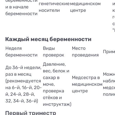
беременности
генетические
медицинском
и в начале
носители
центре
к
беременности
"
Каждый месяц беременности
Неделя
Виды
Место
Прим
беременности
проверок
проведения
Давление,
До 36-й недели,
вес, белок и
раз в месяц
Мож
сахар в
Медсестра в
(рекомендуется
набл
моче,
медицинском
на 6-й, 16-й, 20-
медс
проверка
центре
й, 24-й, 28-й,
поли
отёков и
32, 34-й, 36-й)
инструктаж)
Первый триместр