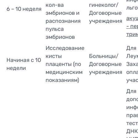
кол-ва
гинеколог/
льго
6 – 10 неделя
эмбрионов и
Договорные
аку
распознания
учреждения
- п
пульса
три
эмбрионов
Исследование
Для
кисты
Больницы/
Леу
Начиная с 10
плаценты (по
Договорные
Заха
недели
медицинским
учреждения
опл
показаниям)
учас
Для
доп
инф
пра
тес
ДНК