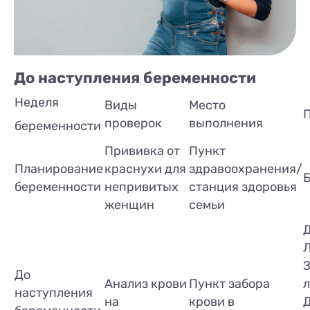
До наступления беременности
Неделя
Виды
Место
проверок
выполнения
беременности
Прививка от
Пункт
Планирование
краснухи для
здравоохранения/
беременности
непривитых
станция здоровья
женщин
семьи
Д
Л
З
До
Анализ крови
Пункт забора
л
наступления
на
крови в