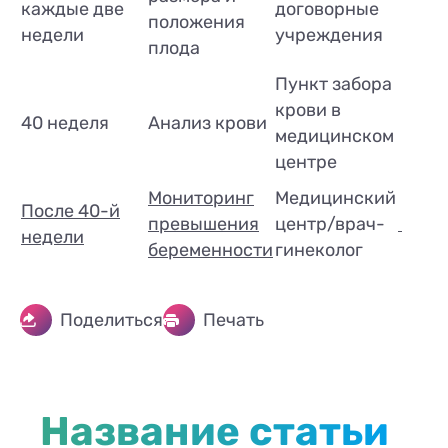
каждые две
договорные
положения
недели
учреждения
плода
Пункт забора
крови в
40 неделя
Анализ крови
медицинском
центре
Мониторинг
Медицинский
После 40-й
превышения
центр/врач-
недели
беременности
гинеколог
Поделиться
Печать
Название статьи