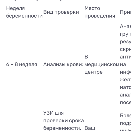
Неделя
Место
Вид проверки
При
беременности
проведения
Анал
груп
рез
скр
В
анти
6 – 8 неделя
Анализы крови:
медицинском
на
центре
инф
желт
нат
анал
посе
УЗИ для
Бол
проверки срока
под
беременности,
Ваш
инф