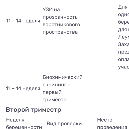
Для
УЗИ на
одн
прозрачность
11 – 14 неделя
бер
воротникового
для
пространства
Леу
Заха
пре
опл
учас
Биохимический
скрининг –
11 – 14 неделя
первый
триместр
Второй триместр
Неделя
Место
Вид проверки
беременности
проведения