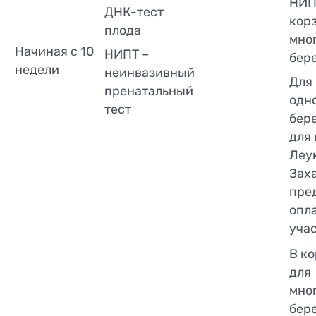
НИП
ДНК-тест
кор
плода
мно
Начиная с 10
НИПТ –
бер
недели
неинвазивный
Для
пренатальный
одн
тест
бер
для
Леу
Заха
пре
опл
учас
В ко
для
мно
бер