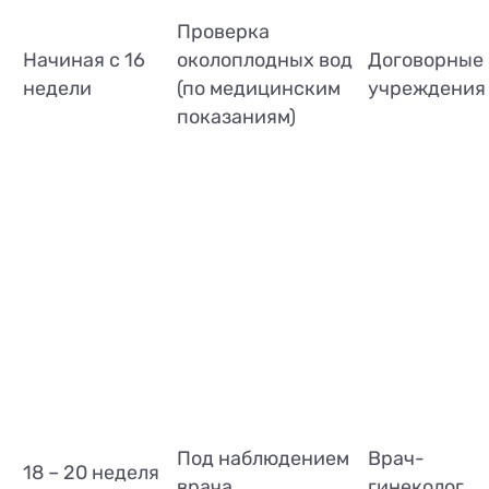
Проверка
Начиная с 16
околоплодных вод
Договорные
недели
(по медицинским
учреждения
показаниям)
Под наблюдением
Врач-
18 – 20 неделя
врача
гинеколог