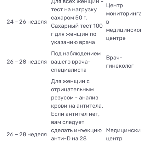
Для всех женщин –
Центр
тест на нагрузку
мониторинг
сахаром 50 г.
24 – 26 неделя
в
Сахарный тест 100
медицинско
г для женщин по
центре
указанию врача
Под наблюдением
Врач-
26 – 28 неделя
вашего врача-
гинеколог
специалиста
Для женщин с
отрицательным
резусом - анализ
крови на антитела.
Если антител нет,
вам следует
сделать инъекцию
Медицински
26 – 28 неделя
анти-D на 28
центр