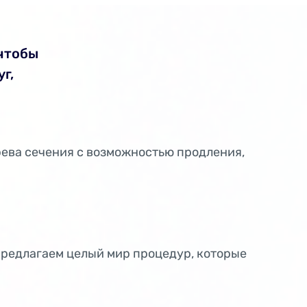
 чтобы
г,
Лек
рева сечения с возможностью продления,
Мы хо
Ты мо
первы
вскар
Кон
предлагаем целый мир процедур, которые
Серти
вскар
вскар