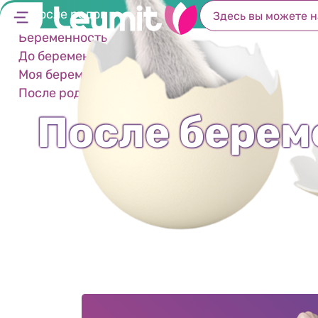
После родов
Беременность и роды
До беременности
Моя беременность
После родов
После берем