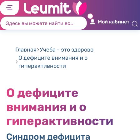
לג
לג
לג
לג
יט
יב
כן
ור
Мой кабинет
שי
וש
זי
ים
ון
Главная
Учеба - это здорово
О дефиците внимания и о
гиперактивности
О дефиците
внимания и о
гиперактивности
Синдром дефицита