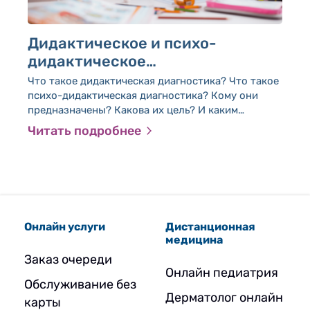
Дидактическое и психо-
дидактическое
диагностирование
Что такое дидактическая диагностика? Что такое
психо-дидактическая диагностика? Кому они
предназначены? Какова их цель? И каким
образом они проводятся? Доктор Дорон
Читать подробнее
Дущницки разъясняет нам эти понятия.
Онлайн услуги
Дистанционная
медицина
Заказ очереди
Онлайн педиатрия
Обслуживание без
Дерматолог онлайн
карты