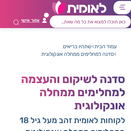
דלג
דלג
דלג
דלג
לתוכן
לאזור
לרכיב
לתפריט
אזור אישי
ראשי
חיפוש
מרכזי
קישורים
תחתון
עמוד הבית
שתהיו בריאים
סדנה למחלימים ממחלה אונקולוגית
סדנה לשיקום והעצמה
למחלימים ממחלה
אונקולוגית
לקוחות לאומית זהב מעל גיל 18