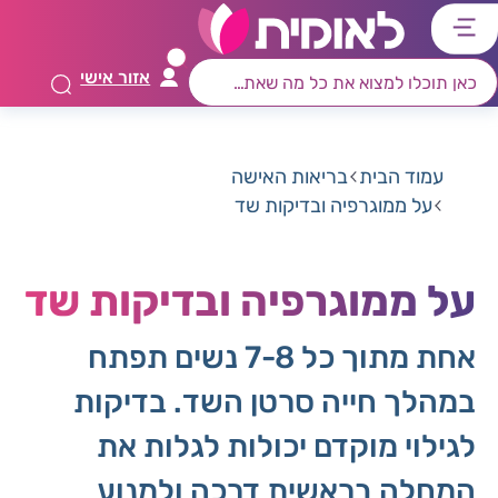
דלג
דלג
דלג
דלג
לתוכן
לאזור
לרכיב
לתפריט
אזור אישי
ראשי
חיפוש
מרכזי
קישורים
תחתון
עמוד הבית
בריאות האישה
על ממוגרפיה ובדיקות שד
על ממוגרפיה ובדיקות שד
אחת מתוך כל 7-8 נשים תפתח
במהלך חייה סרטן השד. בדיקות
לגילוי מוקדם יכולות לגלות את
המחלה בראשית דרכה ולמנוע