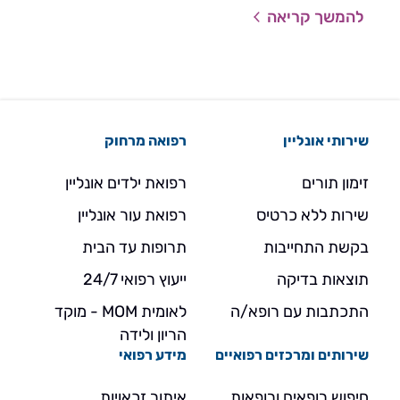
להמשך קריאה
להמ
שירותי אונליין
רפואה מרחוק
זימון תורים
רפואת ילדים אונליין
שירות ללא כרטיס
רפואת עור אונליין
בקשת התחייבות
תרופות עד הבית
תוצאות בדיקה
ייעוץ רפואי 24/7
התכתבות עם רופא/ה
לאומית MOM - מוקד
הריון ולידה
שירותים ומרכזים רפואיים
מידע רפואי
חיפוש רופאים ורופאות
איתור זכאויות