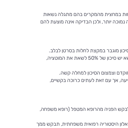
שני הגנים BRCA1 ו-BRCA2. ממחקרים מתברר שלפחות במחצית מהמקרים בהם מתגלה נשאות
נמוכה יותר, ולכן הבדיקה אינה מוצעת להם
או סרטן השחלה וסיכון מוגבר במקצת לחלות בסרטן לבלב.
לגברים נשאים יש סיכון מוגבר לסרטן ערמונית ובמידה פחותה גם לסרטן שד ולבלב. לכל בן/בת, אח/אחות של נשא יש סיכון של 50% לשאת את המוטציה,
 מוקדם וצמצום הסיכון למחלה קשה.
עה, אך עם זאת לעתים כרוכה בקשיים,
 לבקש הפניה מהרופא המטפל (רופא משפחה,
אלון היסטוריה רפואית משפחתית, תבקש ממך