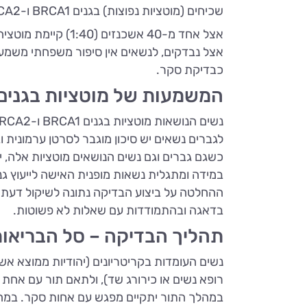
שכיחים (מוטציות נפוצות) בגנים BRCA1 ו-BRCA2.
אצל נבדקים, לנשאים אין סיפור משפחתי משמעו
כבדיקת סקר.
המשמעות של מוטציות בגנים BRCA1 ו-RCA2
כשגם גברים וגם נשים הנושאים מוטציות אלה, י
במידה ומתגלית נשאות מופנית האישה לייעוץ גנט
ההחלטה על ביצוע הבדיקה נתונה לשיקול דעתה 
בדאגה ובהתמודדות עם שאלות לא פשוטות.
תהליך הבדיקה – סל הבריאו
נשים העומדות בקריטריונים (יהודיות ממוצא 
רופא נשים או כירורג שד), ולתאם תור עם אחת
במהלך התור יתקיים מפגש עם אחות סקר. במהל