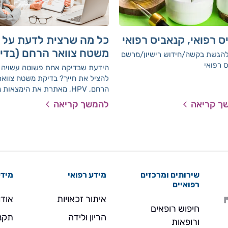
ס רפואי, קנאביס רפואי
כל מה שרצית לדעת על
משטח צוואר הרחם (בדי
להגשת בקשה/חידוש רישיון/מרשם
HPV)
 רפואי
הידעת שבדיקה אחת פשוטה עשויה
להציל את חייך? בדיקת משטח צווא
הרחם, HPV, מאתרת את הימצאות 
הפפילומה מעל הסף הקליני ומבדלת
ך קריאה
להמשך קריאה
זן הנגיף. הבדיקה חדשנית ורגישה ב
של 92% ומשמשת כקו ראשון לאיתו
וגילוי מוקדם של תאים טרום סרטניי
וסרטן של צוואר ה
cervical screen מחליפה את בדי
הפאפ (בדיקת PAP Smear).
שירותים ומרכזים
מידע רפואי
מידע
רפואיים
ן
איתור זכאויות
אודו
חיפוש רופאים
הריון ולידה
תקנו
ורופאות