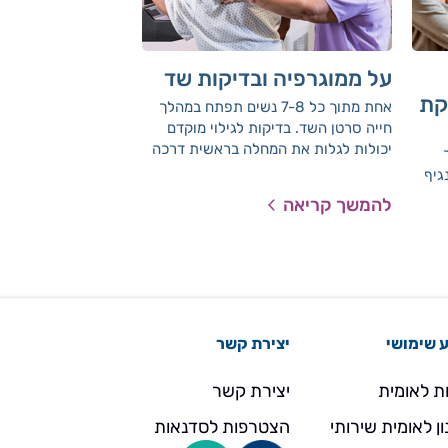
על ממוגרפיה ובדיקות שד
פפילו
קת
lllomavirus)
אחת מתוך כל 7-8 נשים תפתח במהלך
חייה סרטן השד. בדיקות לגילוי מוקדם
פפילומה (uman
יכולות לגלות את המחלה בראשית דרכה
ר
virus
ולמנוע ניתוחים וטיפולים קשים. החל
נגיף
הנפוצה ביותר בעולם
מאיזה גיל צריך לעשות ממוגרפיה, באילו
 את
בעליה. ישנם זנים רב
להמשך קריאה
להמשך קריאה
מקרים ישלח אתכן הרופא לבדיקה זו, מה
רמה
פפילומה, שחלקם גור
היתרונות והסיכונים שלה, ומי חייבת
ר
כגון יבלות באיברי המ
לעבור ממוגרפיה פעם בשנה.
ם
רחם. בדיקת HPV PCR
קת
 שימושי
יצירת קשר
ת לאומית
יצירת קשר
ן לאומית שירותי
הצטרפות לסדנאות