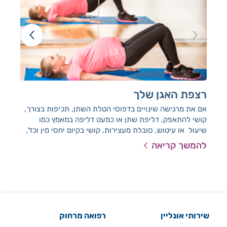
רצפת האגן שלך
זה
אם את מרגישה שינויים בדפוסי הטלת השתן, תכיפות בצורך,
שימ
קושי להתאפק, דליפת שתן או כמעט דליפה במאמץ כמו
בשנ
שיעול או עיטוש, סובלת מעצירות, קושי בקיום יחסי מין וכד',
את לא לבד. אלה תופעות מוכרות בהריון ועוד יותר לאחר
להמשך קריאה
להמ
הלידה ומקורן בחולשה של שרירי רצפת האגן.
שירותי אונליין
רפואה מרחוק