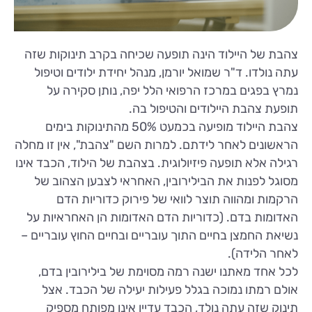
צהבת של היילוד הינה תופעה שכיחה בקרב תינוקות שזה
עתה נולדו. ד"ר שמואל יורמן, מנהל יחידת ילודים וטיפול
נמרץ בפגים במרכז הרפואי הלל יפה, נותן סקירה על
תופעת צהבת היילודים והטיפול בה.
צהבת היילוד מופיעה בכמעט 50% מהתינוקות בימים
הראשונים לאחר לידתם. למרות השם "צהבת", אין זו מחלה
רגילה אלא תופעה פיזיולוגית. בצהבת של הילוד, הכבד אינו
מסוגל לפנות את הבילירובין, האחראי לצבען הצהוב של
הרקמות ומהווה תוצר לוואי של פירוק כדוריות הדם
האדומות בדם. (כדוריות הדם האדומות הן האחראיות על
נשיאת החמצן בחיים התוך עובריים ובחיים החוץ עובריים –
לאחר הלידה).
לכל אחד מאתנו ישנה רמה מסוימת של בילירובין בדם,
אולם רמתו נמוכה בגלל פעילות יעילה של הכבד. אצל
תינוק שזה עתה נולד, הכבד עדיין אינו מפותח מספיק