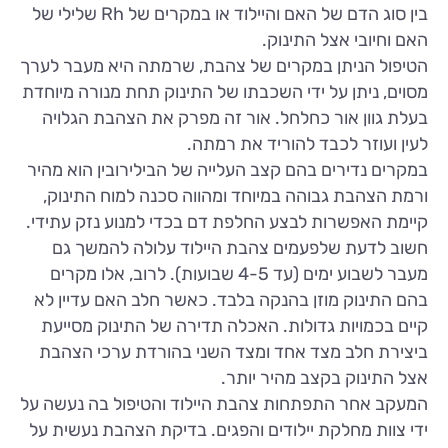
בין סוג הדם של האם והיילוד או במקרים של Rh שלילי של
האם וחיובי אצל התינוק.
הטיפול הניתן במקרים של צהבת, שרמתה היא מעבר לערך
מסוים, ניתן על ידי השכבתו של התינוק תחת מנורה מיוחדת
בעלת גוון אור כחלחל. אור זה מפרק את הצהבת הגלויה
לעין ועוזר לכבד להוריד את רמתה.
במקרים נדירים בהם קצב העלייה של הבילירובין הוא מהיר
ורמת הצהבת גבוהה במיוחד ומהווה סכנה למוח התינוק,
קיימת האפשרות לבצע החלפת דם בכדי למנוע נזק עתידי.
חשוב לדעת שלפעמים צהבת היילוד עלולה להמשך גם
מעבר לשבוע ימים (עד 4-5 שבועות). לרוב, אלו מקרים
בהם התינוק מוזן בהנקה בלבד. כאשר חלב האם עדיין לא
קיים בכמויות גדולות. האכלה תדירה של התינוק מסייעת
ביצירת חלב מצד אחד ומצד השני בהורדת ערכי הצהבת
אצל התינוק בקצב מהיר יותר.
המעקב אחר התפתחות צהבת היילוד והטיפול בה נעשה על
ידי צוות מחלקת יילודים והפגים. בדיקת הצהבת נעשית על