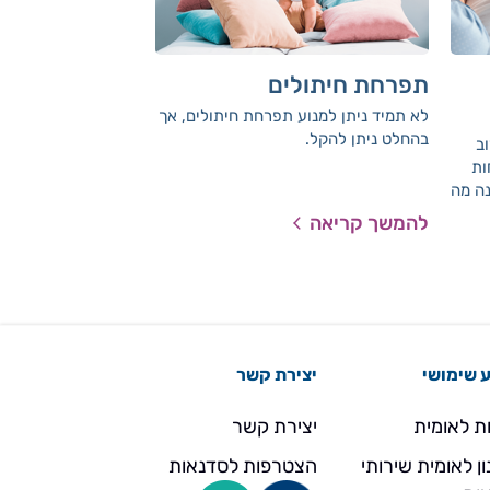
תפרחת חיתולים
על פליטות של
לא תמיד ניתן למנוע תפרחת חיתולים, אך
אין הורה שלא מכיר
בהחלט ניתן להקל.
הזו - רגע אחד אתם 
ב
מחזיקים אותו בידיים,
ות
פולט עליכם ובגדיכם
נה מה
בריח חלב חמוץ. הכל
י
להמשך קריאה
להמשך קריאה
הבא.
 שימושי
יצירת קשר
ת לאומית
יצירת קשר
ן לאומית שירותי
הצטרפות לסדנאות