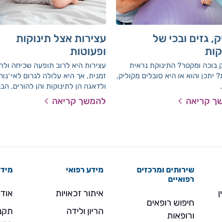
ק, גזים ובכי של
עצירות אצל תינוקות
קות
ופעוטות
 בוכה ומקטר? התינוקת נראית
עצירות היא לרוב תופעה שכיחה ולרו
 יתכן והוא או היא סובלים מקוליק,
זמנית, אך היא עלולה לגרום לאי־נוח
ולדאגה הן לתינוקות והן להורים. הב
נחשב תקין, מה יכול לעזור ומתי כדא
ך קריאה
להמשך קריאה
לפנות לייעוץ רפואי יכולה להקל על
ההתמודדות.
שירותים ומרכזים
מידע רפואי
מידע
רפואיים
ן
איתור זכאויות
אודו
חיפוש רופאים
הריון ולידה
תקנו
ורופאות