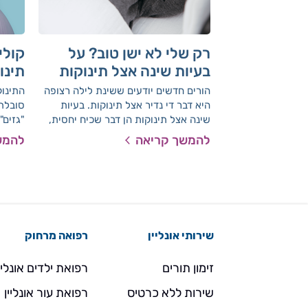
רק שלי לא ישן טוב? על
קולי
בעיות שינה אצל תינוקות
תינו
הורים חדשים יודעים ששינת לילה רצופה
התינוק
היא דבר די נדיר אצל תינוקות. בעיות
סובלת?
שינה אצל תינוקות הן דבר שכיח יחסית,
"גזים".
מה שעשוי להיות מאתגר גם להורים וגם
להמשך קריאה
להמש
לתינוק עצמו. באיזה מקרים הבעיות יחלפו
לבד, ומתי כדאי לפנות לייעוץ בנושא? ד"ר
ישראל הדרי, מומחה ברפואת ילדים
התפתחותית ורופא מחוזי בלאומית שירותי
בריאות, כאן כדי להסביר
שירותי אונליין
רפואה מרחוק
זימון תורים
רפואת ילדים אונליי
שירות ללא כרטיס
רפואת עור אונליין