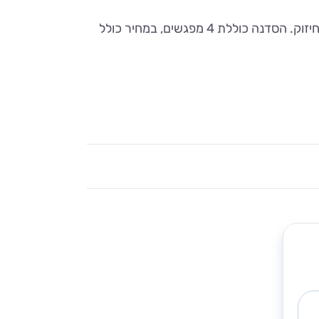
הסדנה מיועדת להורה/הורים יחד עם התינוק/ת ומלמדת טכניקות שונות של עיסוי וארומתרפיה להקלה, הרגעה וחיזוק. הסדנה כוללת 4 מפגשים, במחיר כולל