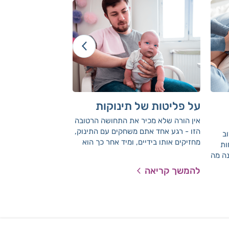
על פליטות של תינוקות
יציאות של תינ
אין הורה שלא מכיר את התחושה הרטובה
קצת על פעולות המעי
הזו - רגע אחד אתם משחקים עם התינוק,
ב
מחזיקים אותו בידיים, ומיד אחר כך הוא
ות
פולט עליכם ובגדיכם מתמלאים בנוזל חם,
נה מה
בריח חלב חמוץ. הכל על פליטות במאמר
י
להמשך קריאה
להמשך קריאה
הבא.