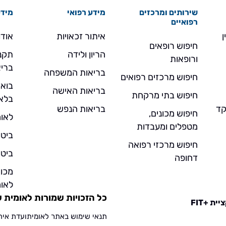
שירותים ומרכזים
מידע רפואי
מידע
רפואיים
ן
איתור זכאויות
אודו
חיפוש רופאים
הריון ולידה
תקנו
ורופאות
בריא
בריאות המשפחה
חיפוש מרכזים רפואים
בואו
בריאות האישה
חיפוש בתי מרקחת
בלא
- מוקד
בריאות הנפש
חיפוש מכונים,
לאומ
מטפלים ומעבדות
ביטו
חיפוש מרכזי רפואה
ביטו
דחופה
מכו
לאומ
כל הזכויות שמורות לאומית שירו
ית +FIT
תנאי שימוש באתר לאומית
ועדת אית