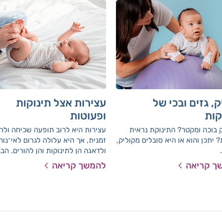
ק, גזים ובכי של
עצירות אצל תינוקות
קות
ופעוטות
 בוכה ומקטר? התינוקת נראית
עצירות היא לרוב תופעה שכיחה ולרו
 יתכן והוא או היא סובלים מקוליק,
זמנית, אך היא עלולה לגרום לאי־נוח
ולדאגה הן לתינוקות והן להורים. הב
נחשב תקין, מה יכול לעזור ומתי כדא
ך קריאה
להמשך קריאה
לפנות לייעוץ רפואי יכולה להקל על
ההתמודדות.