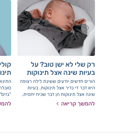
רק שלי לא ישן טוב? על
קולי
בעיות שינה אצל תינוקות
תינו
הורים חדשים יודעים ששינת לילה רצופה
התינוק
היא דבר די נדיר אצל תינוקות. בעיות
סובלת?
שינה אצל תינוקות הן דבר שכיח יחסית,
"גזים".
מה שעשוי להיות מאתגר גם להורים וגם
להמשך קריאה
להמש
לתינוק עצמו. באיזה מקרים הבעיות יחלפו
לבד, ומתי כדאי לפנות לייעוץ בנושא? ד"ר
ישראל הדרי, מומחה ברפואת ילדים
התפתחותית ורופא מחוזי בלאומית שירותי
בריאות, כאן כדי להסביר