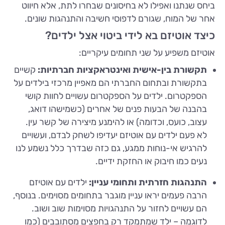
ביחס שנתנו ואפילו לא בחיסונים שבחרו לתת, אלא חיווט
אחר של המוח, שגורם לדפוסי חשיבה והתנהגות שונים.
כיצד אוטיזם בא לידי ביטוי אצל ילדים?
אוטיזם משפיע על שני תחומים עיקריים:
תקשורת בין-אישית ואינטראקציות חברתיות:
קשיים
בתקשורת ובתחום החברתי הם מאפיין מרכזי בילדים על
הספקטרום. ילדים על הספקטרום עשויים לחוות קושי
בהבנה של הבעות פנים של אחרים (כשמישהו דואג,
עצוב, כועס, וכדומה) או להימנע מיצירה של קשר עין.
לא פעם ילדים עם אוטיזם יעדיפו לשחק לבדם, ועשויים
להרגיש אי-נוחות ממגע, גם כזה שבדרך כלל נשמע לנו
נעים כמו חיבוק או החזקת ידיים.
התנהגות חזרתית ותחומי עניין:
ילדים עם אוטיזם
הרבה פעמים יראו עניין מוגבר בתחומים מסוימים. בנוסף,
הם עשויים לחזור על התנהגויות מסוימות שוב ושוב.
לדוגמה – ילד שמתמקד רק בחפצים מסתובבים (כמו