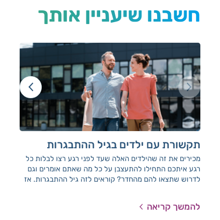
חשבנו שיעניין אותך
תקשורת עם ילדים בגיל ההתבגרות
חש
יל
מכירים את זה שהילדים האלה שעד לפני רגע רצו לבלות כל
רגע איתכם התחילו להתעצבן על כל מה שאתם אומרים וגם
רפו
לדרוש שתצאו להם מהחדר? קוראים לזה גיל ההתבגרות. אז
הגו
מה עושים עכשיו, איך מתקשרים איתם, ומה באמת עובר
עליהם?
להמשך קריאה
להמ