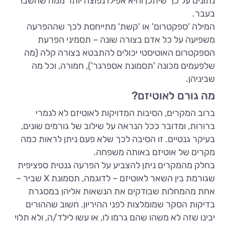
נתונים על כך שיתכן והיא אפילו נפוצה יותר ממה שחשבו
בעבר.
המילה 'ספקטרום' או 'קשת' מתייחסת לכך שההפרעה
משפיעה על כל אדם בצורה שונה – תסמיני הפרעת
הספקטרום האוטיסטי יכולים להתבטא בצורה קלה (מה
שלפעמים מכונה 'תסמונת אספרגר'), חמורה, וכל מה
שביניהן.
מה גורם לאוטיזם?
ברוב המקרים, הסיבות המדויקות לאוטיזם לא לגמרי
ברורות, ומדובר ככל הנראה על שילוב של גורמים שונים,
בעיקר גנטיים. זו הסיבה לכך שלא פעם ניתן לראות כמה
מקרים של אוטיזם באותה משפחה.
בחלק מהמקרים ניתן להצביע על הפרעה גנטית ספציפית
שגורמת בין השאר לאוטיזם – לדוגמה, תסמונת X שביר –
אחת מהמחלות שבודקים את הנשאות אליהן במסגרת
בדיקות הסקר שמומלצות לפני ההיריון. חשוב שההורים
יבינו שזה לא משהו שהם גרמו לו, או עשו לילד/ה, ולא תלוי